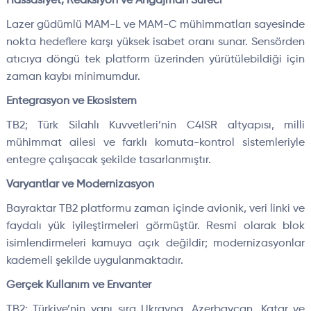
Hassasiyet, Reaksiyon ve Angajman Süreci
Lazer güdümlü MAM-L ve MAM-C mühimmatları sayesinde
nokta hedeflere karşı yüksek isabet oranı sunar. Sensörden
atıcıya döngü tek platform üzerinden yürütülebildiği için
zaman kaybı minimumdur.
Entegrasyon ve Ekosistem
TB2; Türk Silahlı Kuvvetleri’nin C4ISR altyapısı, milli
mühimmat ailesi ve farklı komuta-kontrol sistemleriyle
entegre çalışacak şekilde tasarlanmıştır.
Varyantlar ve Modernizasyon
Bayraktar TB2 platformu zaman içinde avionik, veri linki ve
faydalı yük iyileştirmeleri görmüştür. Resmi olarak blok
isimlendirmeleri kamuya açık değildir; modernizasyonlar
kademeli şekilde uygulanmaktadır.
Gerçek Kullanım ve Envanter
TB2; Türkiye’nin yanı sıra Ukrayna, Azerbaycan, Katar ve