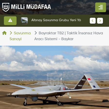
HAVELSAN’dan Azerbaycan Hava Kuvvetlerine Kritik Komuta Kontrol Sistemi İhracatı
Altınay Savunma Grubu Yeni Yönetim Yapısına Geçti
Savunma
Bayraktar TB2 | Taktik İnsansız Hava
Sanayi
Aracı Sistemi - Baykar