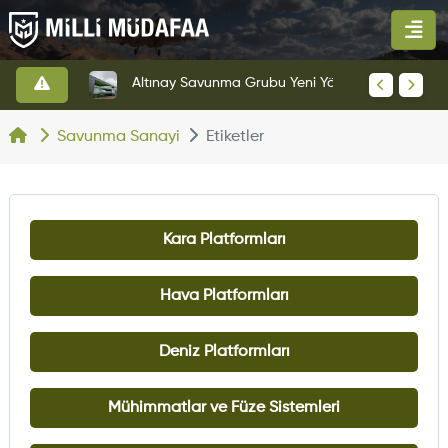
HAVELSAN’dan Azerbaycan Hava Kuvvetlerine Kritik Komuta Kontrol Sistemi İhracatı
Altınay Savunma Grubu Yeni Yönetim Yapısına Geçti
Savunma Sanayi
Etiketler
Kara Platformları
Hava Platformları
Deniz Platformları
Mühimmatlar ve Füze Sistemleri