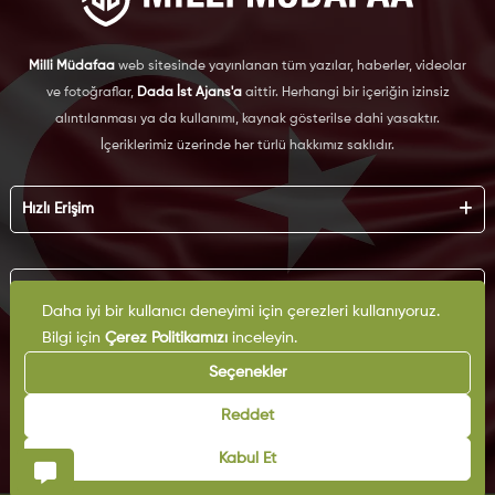
Milli Müdafaa
web sitesinde yayınlanan tüm yazılar, haberler, videolar
ve fotoğraflar,
Dada İst Ajans'a
aittir. Herhangi bir içeriğin izinsiz
alıntılanması ya da kullanımı, kaynak gösterilse dahi yasaktır.
İçeriklerimiz üzerinde her türlü hakkımız saklıdır.
Hızlı Erişim
Hakkımızda
Künye
Kurumsal
Reklam
Daha iyi bir kullanıcı deneyimi için çerezleri kullanıyoruz.
İş Birliği
Bilgi için
Çerez Politikamızı
inceleyin.
KVKK
Arşiv
Çerez Politikası
Seçenekler
İletişim
Gizlilik Politikası
Yazarlar
Kullanım Şartları
Reddet
Yayın İlkeleri
Kabul Et