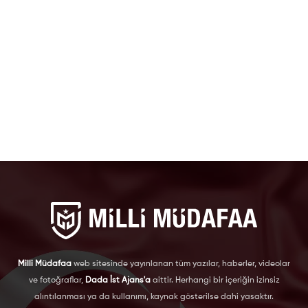
Milli Müdafaa
web sitesinde yayınlanan tüm yazılar, haberler, videolar
ve fotoğraflar,
Dada İst Ajans'a
aittir. Herhangi bir içeriğin izinsiz
alıntılanması ya da kullanımı, kaynak gösterilse dahi yasaktır.