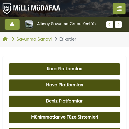
HAVELSAN’dan Azerbaycan Hava Kuvvetlerine Kritik Komuta Kontrol Sistemi İhracatı
Altınay Savunma Grubu Yeni Yönetim Yapısına Geçti
Savunma Sanayi
Etiketler
Kara Platformları
Hava Platformları
Deniz Platformları
Mühimmatlar ve Füze Sistemleri