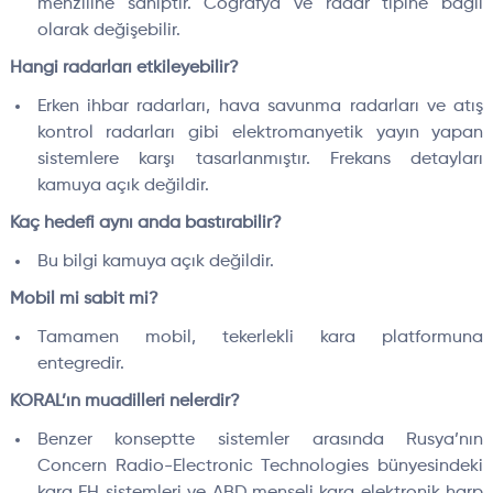
menziline sahiptir. Coğrafya ve radar tipine bağlı
olarak değişebilir.
Hangi radarları etkileyebilir?
Erken ihbar radarları, hava savunma radarları ve atış
kontrol radarları gibi elektromanyetik yayın yapan
sistemlere karşı tasarlanmıştır. Frekans detayları
kamuya açık değildir.
Kaç hedefi aynı anda bastırabilir?
Bu bilgi kamuya açık değildir.
Mobil mi sabit mi?
Tamamen mobil, tekerlekli kara platformuna
entegredir.
KORAL’ın muadilleri nelerdir?
Benzer konseptte sistemler arasında Rusya’nın
Concern Radio-Electronic Technologies bünyesindeki
kara EH sistemleri ve ABD menşeli kara elektronik harp