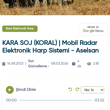
Kara Elektronik Harp
KARA SOJ (KORAL) | Mobil Radar
Elektronik Harp Sistemi - Aselsan
Son
4
14.08.2023
|
08.03.2026
2.1B
Güncelleme :
dk
Şimdi Dinle
00:00
03:52