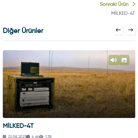
Sonraki Ürün
MİLKED-4T
Diğer Ürünler
İLKED-4T
M
22.08.2023
4 dk
1.7B