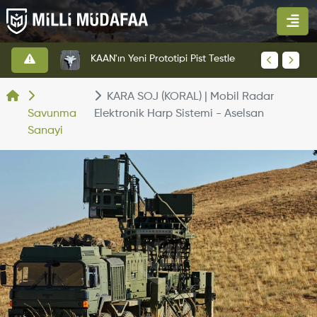
Altınay Savunma Grubu Yeni Yönetim Yapısına Geçti
KAAN'ın Yeni Prototipi Pist Testlerine Başladı
KARA SOJ (KORAL) | Mobil Radar
Savunma
Elektronik Harp Sistemi - Aselsan
Sanayi