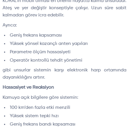
KORAL’ın mobil olması en önemli hayatta kalma unsurudur.
Ateş ve yer değiştir konseptiyle çalışır. Uzun süre sabit
kalmadan görev icra edebilir.
Ayrıca:
Geniş frekans kapsaması
Yüksek yönsel kazançlı anten yapıları
Parametre ölçüm hassasiyeti
Operatör kontrollü tehdit yönetimi
gibi unsurlar sistemin karşı elektronik harp ortamında
dayanıklılığını artırır.
Hassasiyet ve Reaksiyon
Kamuya açık bilgilere göre sistemin:
100 km’den fazla etki menzili
Yüksek sistem tepki hızı
Geniş frekans bandı kapsaması