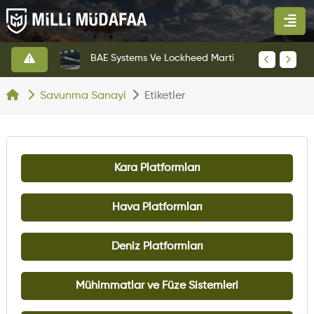
KAAN Savaş Uçağı Ön Uçuş Taksi Testini Başarıyla Tamamladı
BAE Systems Ve Lockheed Martin'den Blizzard Çok Görevli İHA
Savunma Sanayi
Etiketler
Kara Platformları
Hava Platformları
Deniz Platformları
Mühimmatlar ve Füze Sistemleri