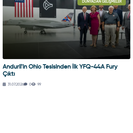
DÜNYADAN GELIŞMELER
HAVA HABERLERI
Anduril'in Ohio Tesisinden İlk YFQ-44A Fury
Çıktı
31.07.2026
0
99