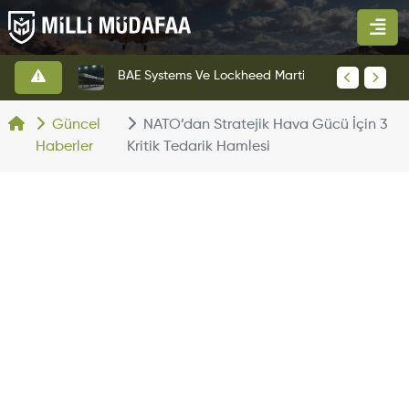
KAAN Savaş Uçağı Ön Uçuş Taksi Testini Başarıyla Tamamladı
BAE Systems Ve Lockheed Martin'den Blizzard Çok Görevli İHA
Güncel
NATO’dan Stratejik Hava Gücü İçin 3
Haberler
Kritik Tedarik Hamlesi