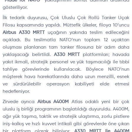
“Made for NATO”
yaklaşımının somut adımları arasında
gösteriliyor.
İlk tedarik duyurusu, Çok Uluslu Çok Rollü Tanker Uçak
Filosu kapsamında yapıldı. Müttefik ülkeler, filoya 10’uncu
Airbus A330 MRTT
uçağının yakında teslim edileceğini
açıkladı. Bu teslimatla NATO’nun toplam 12 uçaktan
oluşması planlanan tam tanker filosuna bir adım daha
yaklaşacağı belirtildi.
A330 MRTT
platformları; havada
yakıt ikmali, stratejik personel ve yük taşımacılığı ile tıbbi
tahliye görevlerinde kullanılacak. Böylece NATO’nun
müşterek hava harekatlarında daha uzun menzilli, esnek
ve sürdürülebilir operasyon kabiliyeti elde etmesi
hedefleniyor.
Zirvede ayrıca
Airbus A400M
Atlas odaklı yeni bir çok
uluslu iş birliği programının başlatıldığı duyuruldu. A400M,
ağır yük taşıma, taktik ve stratejik ulaştırma, zorlu pistlere
iniş-kalkış ve hızlı kuvvet intikali gibi görevlerde öne çıkan
bir platform olarak biliniyor.
A330 MRTT ile A400M