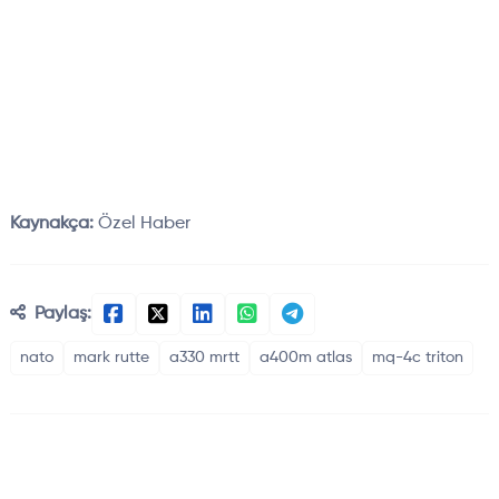
Kaynakça:
Özel Haber
Paylaş:
nato
mark rutte
a330 mrtt
a400m atlas
mq-4c triton