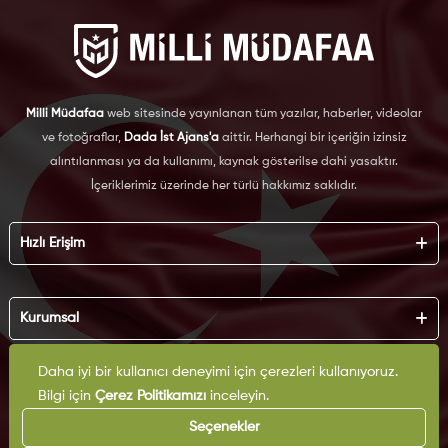
Milli Müdafaa
web sitesinde yayınlanan tüm yazılar, haberler, videolar
ve fotoğraflar,
Dada İst Ajans'a
aittir. Herhangi bir içeriğin izinsiz
alıntılanması ya da kullanımı, kaynak gösterilse dahi yasaktır.
İçeriklerimiz üzerinde her türlü hakkımız saklıdır.
Hızlı Erişim
Hakkımızda
Künye
Kurumsal
Reklam
İş Birliği
KVKK
Daha iyi bir kullanıcı deneyimi için çerezleri kullanıyoruz.
Arşiv
Çerez Politikası
Bilgi için
Çerez Politikamızı
inceleyin.
İletişim
Gizlilik Politikası
Yazarlar
Seçenekler
Kullanım Şartları