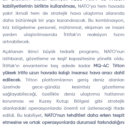
kabiliyetlerinin birlikte kullanılması,
NATO’ya hem havada
yakıt ikmali hem de stratejik hava ulaştırma alanında
daha bütünleşik bir yapı kazandıracak. Bu kombinasyon,
kriz bölgelerine personel, mühimmat, ekipman ve insani
yardım ulaştırılmasında İttifak’ın reaksiyon hızını
artırabilecek.
Açıklanan ikinci büyük tedarik programı, NATO’nun
istihbarat, gözetleme ve keşif kapasitesine yönelik oldu.
İttifak’ın envanterine beş adede kadar
MQ-4C Triton
yüksek irtifa uzun havada kalışlı insansız hava aracı dahil
edilecek.
Triton platformlarının geniş deniz alanları
üzerinde gece-gündüz kesintisiz gözetleme
sağlayabileceği, özellikle deniz ulaştırma hatlarının
korunması ve Kuzey Kutup Bölgesi gibi stratejik
alanlardaki operasyonlarda önemli rol üstleneceği ifade
edildi. Bu kabiliyet,
NATO’nun tehditleri daha erken tespit
etmesine ve ortak operasyonlarda durumsal farkındalığını