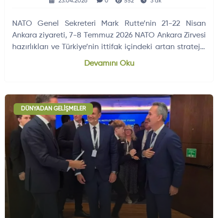
23.04.2026
0
552
3 dk
NATO Genel Sekreteri Mark Rutte’nin 21-22 Nisan
Ankara ziyareti, 7-8 Temmuz 2026 NATO Ankara Zirvesi
hazırlıkları ve Türkiye’nin ittifak içindeki artan stratejik
rolü açısından kritik mesajlar verdi.
Devamını Oku
DÜNYADAN GELIŞMELER