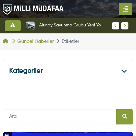
HAVELSAN’dan Azerbaycan Hava Kuvvetlerine Kritik Komuta Kontrol Sistemi İhracatı
Altınay Savunma Grubu Yeni Yönetim Yapısına Geçti
Güncel Haberler
Etiketler
Kategoriler
Kara Haberleri
374
Hava Haberleri
630