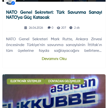
NATO Genel Sekreteri: Türk Savunma Sanayi
NATO'ya Güç Katacak
26.06.2026
0
207
2 dk
NATO Genel Sekreteri Mark Rutte, Ankara Zirvesi
öncesinde Türkiye'nin savunma sanayisinin İttifak'ın
tüm üyelerine fayda sağlayacağını belirterek,
transatlantik savunma sanayi…
Devamını Oku
ELEKTRONIK SISTEMLER
DÜNYADAN GELIŞMELER