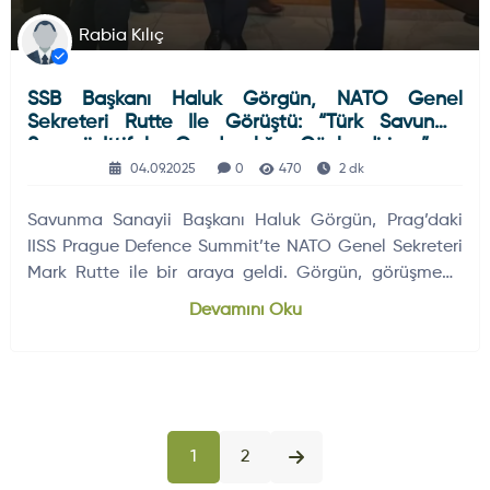
Rabia Kılıç
SSB Başkanı Haluk Görgün, NATO Genel
Sekreteri Rutte Ile Görüştü: “Türk Savunma
Sanayii, Ittifakın Caydırıcılığını Güçlendiriyor”
04.09.2025
0
470
2 dk
Savunma Sanayii Başkanı Haluk Görgün, Prag’daki
IISS Prague Defence Summit’te NATO Genel Sekreteri
Mark Rutte ile bir araya geldi. Görgün, görüşmede
Türk savunma sanayiinin NATO’ya katkılarını ve yerli
Devamını Oku
kabiliyetlerin önemini vurguladı.
1
2