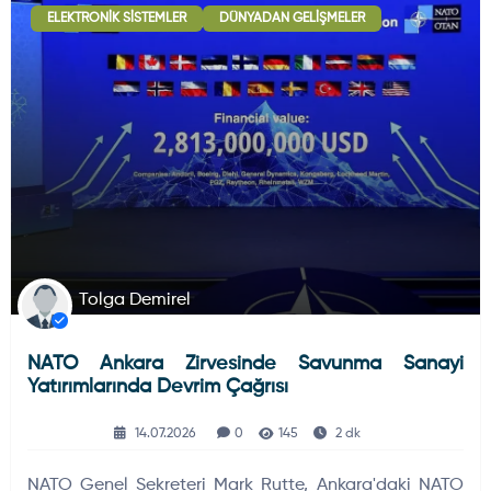
ELEKTRONIK SISTEMLER
DÜNYADAN GELIŞMELER
Deniz Haberleri
223
Uydu ve Uzay Haberi
44
Silah ve Mühimmatlar
231
Tolga Demirel
NATO Ankara Zirvesinde Savunma Sanayi
Füze ve Roketler
226
Yatırımlarında Devrim Çağrısı
14.07.2026
0
145
2 dk
Elektronik Sistemler
537
NATO Genel Sekreteri Mark Rutte, Ankara'daki NATO