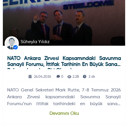
Süheyla Yıldız
NATO Ankara Zirvesi Kapsamındaki Savunma
Sanayii Forumu, İttifak Tarihinin En Büyük Sanayi
Buluşmalarından Biri Olacak
26.04.2026
0
2.2B
2 dk
NATO Genel Sekreteri Mark Rutte, 7-8 Temmuz 2026
Ankara Zirvesi kapsamındaki Savunma Sanayii
Forumu’nun ittifak tarihindeki en büyük sanayi
etkinliği olacağını açıkladı.
Devamını Oku