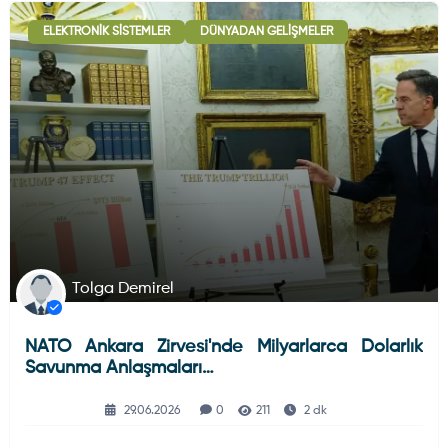
ELEKTRONIK SISTEMLER
DÜNYADAN GELIŞMELER
Tolga Demirel
NATO Ankara Zirvesi'nde Milyarlarca Dolarlık
Savunma Anlaşmaları…
29.06.2026
0
211
2 dk