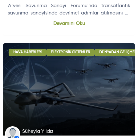
Zirvesi Savunma Sanayi Forumu'nda transatlantik
savunma sanayisinde devrimci adımlar atılmasını ve
şirketlerin yatırım…
Dünyadan Gelişmeler
704
Devamını Oku
HAVA HABERLERI
ELEKTRONIK SISTEMLER
DÜNYADAN GELIŞMELE
Süheyla Yıldız