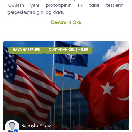
KAAN'ın yeni prototipinin ilk taksi testlerini
gerçekleştirdiğini açıkladı.
Dünyadan Gelişmeler
704
Devamını Oku
HAVA HABERLERI
DÜNYADAN GELIŞMELER
Süheyla Yıldız