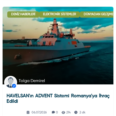
DENIZ HABERLERI
ELEKTRONIK SISTEMLER
DÜNYADAN GELIŞMEL
Tolga Demirel
HAVELSAN'ın ADVENT Sistemi Romanya'ya İhraç
Edildi
06.07.2026
0
214
2 dk