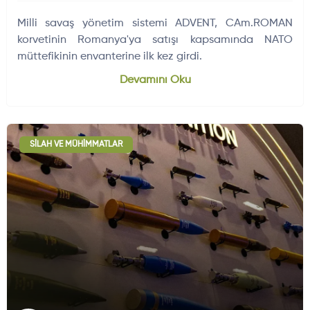
Milli savaş yönetim sistemi ADVENT, CAm.ROMAN
korvetinin Romanya'ya satışı kapsamında NATO
müttefikinin envanterine ilk kez girdi.
Devamını Oku
SILAH VE MÜHIMMATLAR