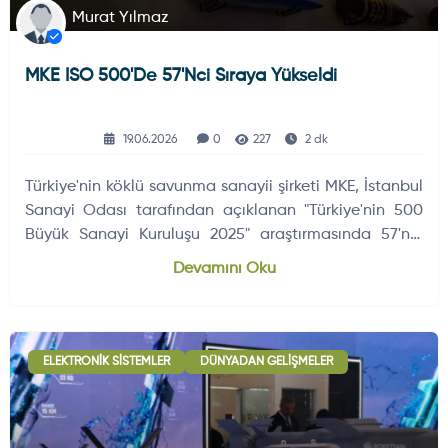
Murat Yılmaz
MKE ISO 500'de 57'nci Sıraya Yükseldi
19.06.2026
0
227
2 dk
Türkiye'nin köklü savunma sanayii şirketi MKE, İstanbul
Sanayi Odası tarafından açıklanan "Türkiye'nin 500
Büyük Sanayi Kuruluşu 2025" araştırmasında 57'nci
sıraya ulaştı.
Devamını Oku
ELEKTRONIK SISTEMLER
DÜNYADAN GELIŞMELER