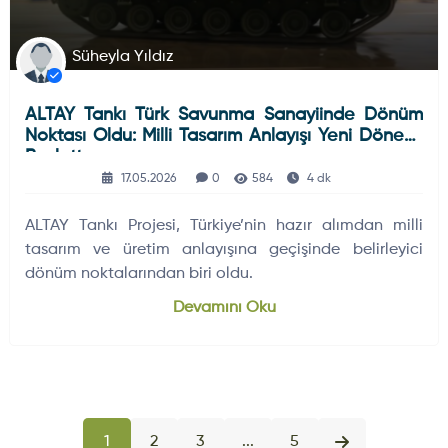
Süheyla Yıldız
ALTAY Tankı Türk Savunma Sanayiinde Dönüm
Noktası Oldu: Milli Tasarım Anlayışı Yeni Dönemi
Başlattı
17.05.2026
0
584
4 dk
ALTAY Tankı Projesi, Türkiye’nin hazır alımdan milli
tasarım ve üretim anlayışına geçişinde belirleyici
dönüm noktalarından biri oldu.
Devamını Oku
1
2
3
...
5