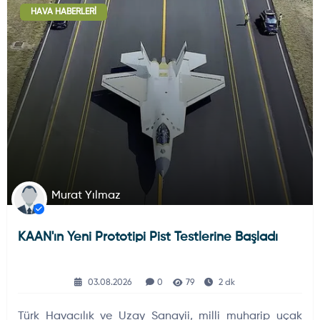
HAVA HABERLERI
Deniz Haberleri
223
Uydu ve Uzay Haberi
44
Silah ve Mühimmatlar
231
Murat Yılmaz
KAAN'ın Yeni Prototipi Pist Testlerine Başladı
Füze ve Roketler
226
03.08.2026
0
79
2 dk
Elektronik Sistemler
537
Türk Havacılık ve Uzay Sanayii, milli muharip uçak