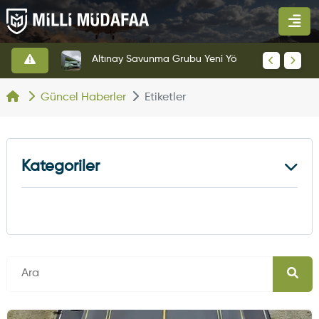
HAVELSAN’dan Azerbaycan Hava Kuvvetlerine Kritik Komuta Kontrol Sistemi İhracatı
Altınay Savunma Grubu Yeni Yönetim Yapısına Geçti
Güncel Haberler
Etiketler
Kategoriler
Kara Haberleri
374
Hava Haberleri
630