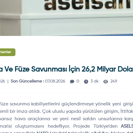
stemler
Ve Füze Savunması İçin 26,2 Milyar Dolar
026
|
Son Güncelleme :
07.08.2026
0
3 dk
249
ze savunma kabiliyetlerini güçlendirmeye yönelik yeni girişi
li bir imza atıldı. Çok uluslu yapıda yürütülen girişim, İttifak’
insansız hava araçlarına ve yeni nesil saldırı unsurlarına ka
risi oluşturmasını hedefliyor. Projede Türkiye’den
ASEL