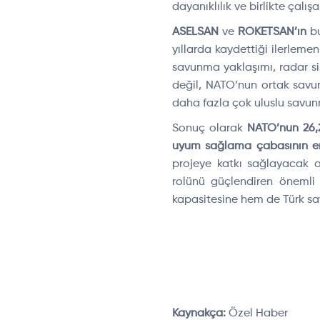
dayanıklılık ve birlikte çalı
ASELSAN
ve
ROKETSAN’ın
bu
yıllarda kaydettiği ilerlemen
savunma yaklaşımı, radar sis
değil, NATO’nun ortak savun
daha fazla çok uluslu savun
Sonuç olarak
NATO’nun 26,2 
uyum sağlama çabasının en 
projeye katkı sağlayacak ol
rolünü güçlendiren önemli
kapasitesine hem de Türk sa
Kaynakça:
Özel Haber