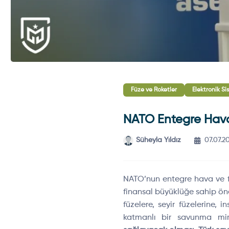
Füze ve Roketler
Elektronik Si
NATO Entegre Hava 
Süheyla Yıldız
07.07.2
NATO’nun entegre hava ve fü
finansal büyüklüğe sahip önem
füzelere, seyir füzelerine, 
katmanlı bir savunma mima