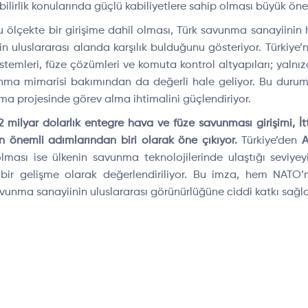
şabilirlik konularında güçlü kabiliyetlere sahip olması büyük ön
 ölçekte bir girişime dahil olması, Türk savunma sanayiini
in uluslararası alanda karşılık bulduğunu gösteriyor. Türkiye’
temleri, füze çözümleri ve komuta kontrol altyapıları; yalnı
ma mimarisi bakımından da değerli hale geliyor. Bu durum, 
ma projesinde görev alma ihtimalini güçlendiriyor.
milyar dolarlık entegre hava ve füze savunması girişimi, İtt
önemli adımlarından biri olarak öne çıkıyor.
Türkiye’den
A
ması ise ülkenin savunma teknolojilerinde ulaştığı seviyey
 bir gelişme olarak değerlendiriliyor. Bu imza, hem NAT
vunma sanayiinin uluslararası görünürlüğüne ciddi katkı sağl