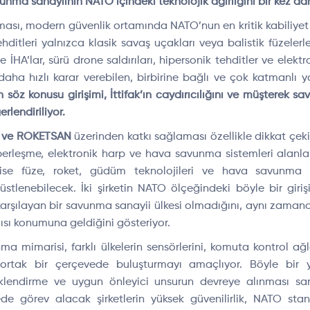
nma sanayiinin NATO içindeki teknolojik ağırlığını bir kez d
ası, modern güvenlik ortamında NATO’nun en kritik kabiliyet 
itleri yalnızca klasik savaş uçakları veya balistik füzelerle s
e İHA’lar, sürü drone saldırıları, hipersonik tehditler ve elektr
aha hızlı karar verebilen, birbirine bağlı ve çok katmanlı 
söz konusu girişimi, İttifak’ın caydırıcılığını ve müşterek s
rlendiriliyor.
 ve ROKETSAN
üzerinden katkı sağlaması özellikle dikkat çek
berleşme, elektronik harp ve hava savunma sistemleri alanlar
se füze, roket, güdüm teknolojileri ve hava savunma
ol üstlenebilecek. İki şirketin NATO ölçeğindeki böyle bir gir
 karşılayan bir savunma sanayii ülkesi olmadığını, aynı zaman
cısı konumuna geldiğini gösteriyor.
 mimarisi, farklı ülkelerin sensörlerini, komuta kontrol ağl
ı ortak bir çerçevede buluşturmayı amaçlıyor. Böyle bir 
liklendirme ve uygun önleyici unsurun devreye alınması sa
e görev alacak şirketlerin yüksek güvenilirlik, NATO stand