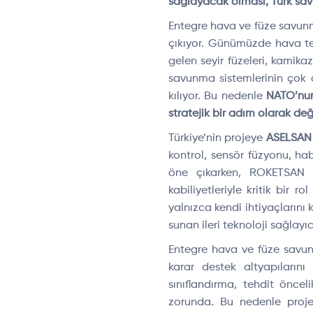
sağlayacak olması, Türk savu
Entegre hava ve füze savunm
çıkıyor. Günümüzde hava tehd
gelen seyir füzeleri, kamikaz
savunma sistemlerinin çok d
kılıyor. Bu nedenle
NATO’nun 
stratejik bir adım olarak değe
Türkiye’nin projeye
ASELSAN
kontrol, sensör füzyonu, ha
öne çıkarken, ROKETSAN i
kabiliyetleriyle kritik bir r
yalnızca kendi ihtiyaçlarını
sunan ileri teknoloji sağlayı
Entegre hava ve füze savunma
karar destek altyapıların
sınıflandırma, tehdit önce
zorunda. Bu nedenle projed