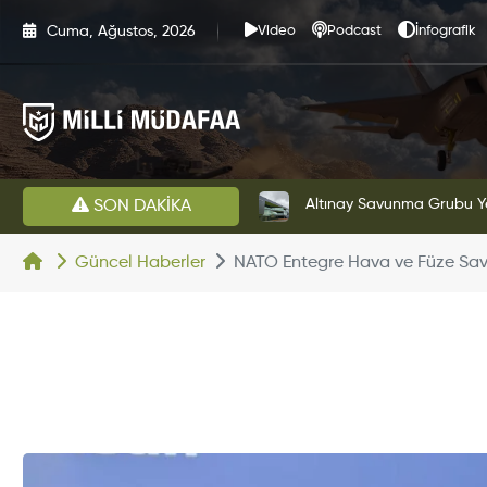
Cuma, Ağustos, 2026
Video
Podcast
İnfografik
HAVELSAN’dan Azerbaycan Hava Kuvvetlerine Kritik Komuta Kontrol Sistemi İhracatı
Altınay Savunma Grubu Ye
SON DAKİKA
Güncel Haberler
NATO Entegre Hava ve Füze Savu