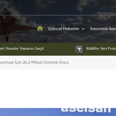
Güncel Haberler
Savunma San
ni Yönetim Yapısına Geçti
KAAN'ın Yeni Proto
nması İçin 26,2 Milyar Dolarlık İmza