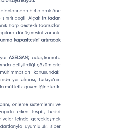
aha ortaya koydu.
alanlarından biri olarak öne
ınırlı değil. Alçak irtifadan
onik harp destekli taarruzlar,
yapılara dönüşmesini zorunlu
avunma kapasitesini artıracak
iyor.
ASELSAN;
radar, komuta
ında geliştirdiği çözümlerle
 mühimmatları konusundaki
işimde yer alması, Türkiye’nin
da müttefik güvenliğine katkı
arını, önleme sistemlerini ve
yapıda erken tespit, hedef
niyeler içinde gerçekleşmek
artlarıyla uyumluluk, siber