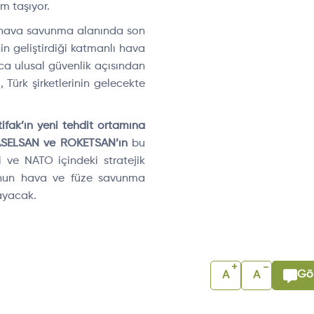
em taşıyor.
n hava savunma alanında son
nin geliştirdiği katmanlı hava
zca ulusal güvenlik açısından
Türk şirketlerinin gelecekte
ifak’ın yeni tehdit ortamına
SELSAN ve ROKETSAN’ın
bu
i ve NATO içindeki stratejik
O’nun hava ve füze savunma
ayacak.
+
-
Gör
A
A