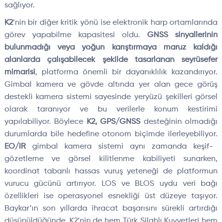
sağlıyor.
K2
’nin bir diğer kritik yönü ise elektronik harp ortamlarında
görev yapabilme kapasitesi oldu.
GNSS sinyallerinin
bulunmadığı veya yoğun karıştırmaya maruz kaldığı
alanlarda çalışabilecek şekilde tasarlanan seyrüsefer
mimarisi
, platforma önemli bir dayanıklılık kazandırıyor.
Gimbal kamera ve gövde altında yer alan gece görüş
destekli kamera sistemi sayesinde yeryüzü şekilleri görsel
olarak taranıyor ve bu verilerle konum kestirimi
yapılabiliyor. Böylece
K2, GPS/GNSS
desteğinin olmadığı
durumlarda bile hedefine otonom biçimde ilerleyebiliyor.
EO/IR
gimbal kamera sistemi aynı zamanda keşif-
gözetleme ve görsel kilitlenme kabiliyeti sunarken,
koordinat tabanlı hassas vuruş yeteneği de platformun
vurucu gücünü artırıyor. LOS ve BLOS uydu veri bağı
özellikleri ise operasyonel esnekliği üst düzeye taşıyor.
Baykar’ın son yıllarda ihracat başarısını sürekli artırdığı
düşünüldüğünde, K2’nin de hem Türk Silahlı Kuvvetleri hem