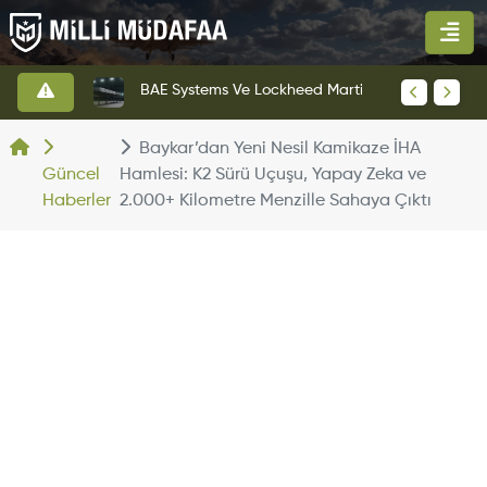
KAAN Savaş Uçağı Ön Uçuş Taksi Testini Başarıyla Tamamladı
BAE Systems Ve Lockheed Martin'den Blizzard Çok Görevli İHA
Baykar’dan Yeni Nesil Kamikaze İHA
Güncel
Hamlesi: K2 Sürü Uçuşu, Yapay Zeka ve
Haberler
2.000+ Kilometre Menzille Sahaya Çıktı