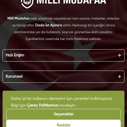
Milli Müdafaa
web sitesinde yayınlanan tüm yazılar, haberler, videolar
ve fotoğraflar,
Dada İst Ajans'a
aittir. Herhangi bir içeriğin izinsiz
alıntılanması ya da kullanımı, kaynak gösterilse dahi yasaktır.
İçeriklerimiz üzerinde her türlü hakkımız saklıdır.
Hızlı Erişim
Hakkımızda
Künye
Kurumsal
Reklam
İş Birliği
KVKK
Arşiv
Çerez Politikası
Daha iyi bir kullanıcı deneyimi için çerezleri kullanıyoruz.
İletişim
Gizlilik Politikası
Yazarlar
Bilgi için
Çerez Politikamızı
inceleyin.
Kullanım Şartları
Yayın İlkeleri
Seçenekler
Reddet