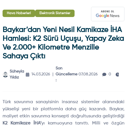
Hava Haberleri
Elektronik Sistemler
Baykar’dan Yeni Nesil Kamikaze İHA
Hamlesi: K2 Sürü Uçuşu, Yapay Zeka
Ve 2.000+ Kilometre Menzille
Sahaya Çıktı
Son
Süheyla
3
14.03.2026
|
Güncelleme
07.08.2026
0
Yıldız
dk
:
Türk savunma sanayisinin insansız sistemler alanındaki
yükselişi yeni bir platformla daha güç kazandı. Baykar,
maliyet etkin savunma konsepti doğrultusunda geliştirdiği
K2 Kamikaze İHA’
yı kamuoyuna tanıttı. Milli ve özgün