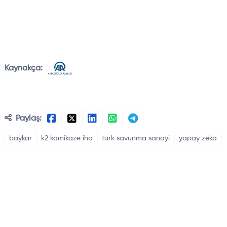
Kaynakça:
Paylaş:
baykar
k2 kamikaze iha
türk savunma sanayi
yapay zeka