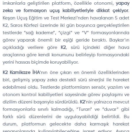
imkanlarla geliştirilen platform, özellikle otonomi,
yapay
zeka ve formasyon uçuş kabiliyetleriyle dikkat çekiyor
.
Keşan Uçuş Eğitim ve Test Merkezi’nden havalanan 5 adet
K2, Saros Körfezi üzerinde iki gün boyunca gerçekleştirilen
testlerde “sağ kademe”, “çizgi” ve “V” formasyonlarında
görev yaparak önemli bir eşiği geride bıraktı. Baykar’ın
açıkladığı verilere göre
K2
, sürü içindeki diğer hava
araçlarına göre kendi konumunu belirleyip formasyondaki
yerini hassas biçimde koruyabiliyor.
K2 Kamikaze İHA
’nın öne çıkan en önemli özelliklerinden
biri, gelişmiş yapay zeka destekli sürü sinerjisi ile hareket
edebilmesi oldu. Testlerde platformların sensör, yazılım ve
otonom kontrol kabiliyetleri sayesinde görev paylaşımı ve
dizilim düzeni başarıyla sürdürüldü.
K2
’nin yalnızca mevcut
formasyonlarla sınırlı kalmadığı, “Turan” ve “duvar” gibi
farklı sürü düzenlerini de uygulayabildiği belirtildi. Bu
durum, platformun gelecekte daha karmaşık harekat
senaryolarında kullanılabileceğine işaret ediyor. Ayrıca