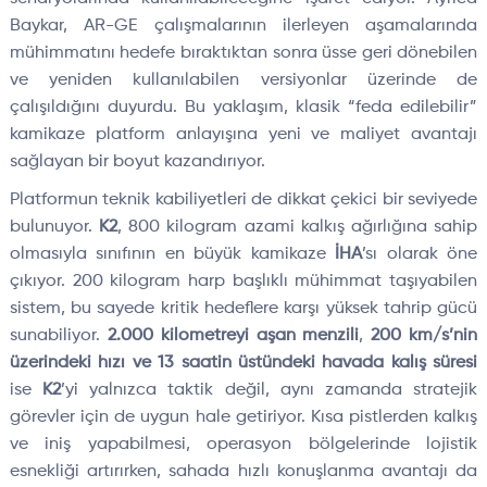
Baykar, AR-GE çalışmalarının ilerleyen aşamalarında
mühimmatını hedefe bıraktıktan sonra üsse geri dönebilen
ve yeniden kullanılabilen versiyonlar üzerinde de
çalışıldığını duyurdu. Bu yaklaşım, klasik “feda edilebilir”
kamikaze platform anlayışına yeni ve maliyet avantajı
sağlayan bir boyut kazandırıyor.
Platformun teknik kabiliyetleri de dikkat çekici bir seviyede
bulunuyor.
K2
, 800 kilogram azami kalkış ağırlığına sahip
olmasıyla sınıfının en büyük kamikaze
İHA
’sı olarak öne
çıkıyor. 200 kilogram harp başlıklı mühimmat taşıyabilen
sistem, bu sayede kritik hedeflere karşı yüksek tahrip gücü
sunabiliyor.
2.000 kilometreyi aşan menzili
,
200 km/s’nin
üzerindeki hızı ve 13 saatin üstündeki havada kalış süresi
ise
K2
’yi yalnızca taktik değil, aynı zamanda stratejik
görevler için de uygun hale getiriyor. Kısa pistlerden kalkış
ve iniş yapabilmesi, operasyon bölgelerinde lojistik
esnekliği artırırken, sahada hızlı konuşlanma avantajı da