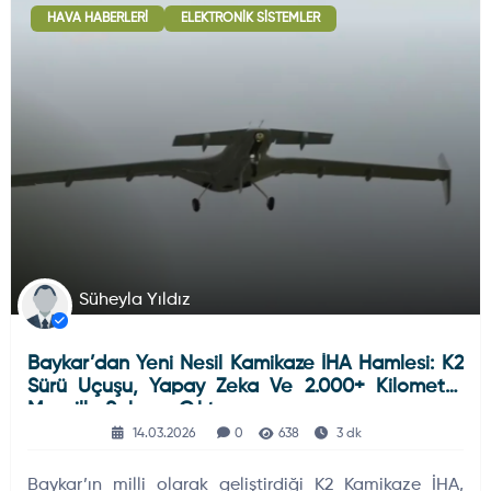
HAVA HABERLERI
ELEKTRONIK SISTEMLER
Deniz Haberleri
223
Uydu ve Uzay Haberi
44
Silah ve Mühimmatlar
231
Süheyla Yıldız
Baykar’dan Yeni Nesil Kamikaze İHA Hamlesi: K2
Füze ve Roketler
226
Sürü Uçuşu, Yapay Zeka Ve 2.000+ Kilometre
Menzille Sahaya Çıktı
14.03.2026
0
638
3 dk
Elektronik Sistemler
537
Baykar’ın milli olarak geliştirdiği K2 Kamikaze İHA,