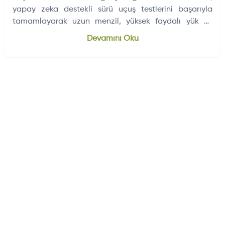
yapay zeka destekli sürü uçuş testlerini başarıyla
tamamlayarak uzun menzil, yüksek faydalı yük ve
elektronik harbe dayanıklılığıyla öne çıktı.
Dünyadan Gelişmeler
704
Devamını Oku