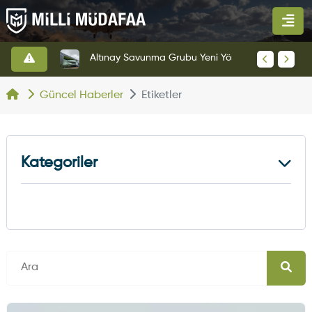
HAVELSAN’dan Azerbaycan Hava Kuvvetlerine Kritik Komuta Kontrol Sistemi İhracatı
Altınay Savunma Grubu Yeni Yönetim Yapısına Geçti
Güncel Haberler
Etiketler
Kategoriler
Kara Haberleri
374
Hava Haberleri
630