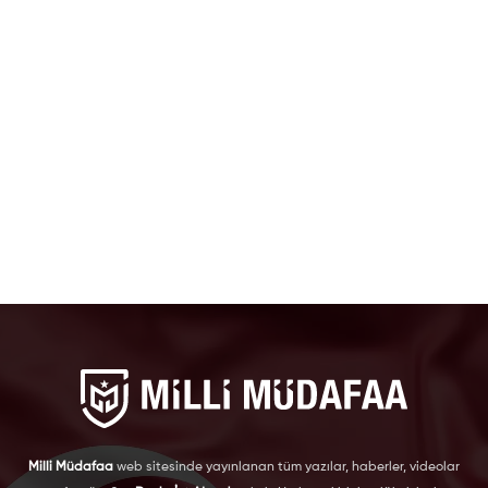
Milli Müdafaa
web sitesinde yayınlanan tüm yazılar, haberler, videolar