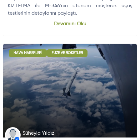
KIZILELMA ile M-346’nın otonom müşterek uçuş
testlerinin detaylarını paylaştı.
Dünyadan Gelişmeler
704
Devamını Oku
HAVA HABERLERI
FÜZE VE ROKETLER
Süheyla Yıldız