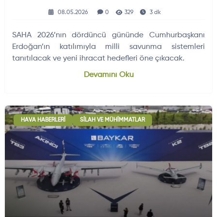
Sistemlerini İnceleyecek
08.05.2026
0
329
3 dk
SAHA 2026’nın dördüncü gününde Cumhurbaşkanı
Erdoğan’ın katılımıyla milli savunma sistemleri
tanıtılacak ve yeni ihracat hedefleri öne çıkacak.
Devamını Oku
HAVA HABERLERI
SILAH VE MÜHIMMATLAR