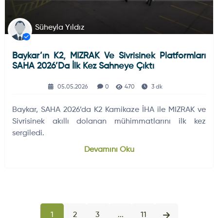
Süheyla Yıldız
Baykar’ın K2, MIZRAK Ve Sivrisinek Platformları
SAHA 2026’da İlk Kez Sahneye Çıktı
05.05.2026
0
470
3 dk
Baykar, SAHA 2026’da K2 Kamikaze İHA ile MIZRAK ve
Sivrisinek akıllı dolanan mühimmatlarını ilk kez
sergiledi.
Devamını Oku
1
2
3
...
11