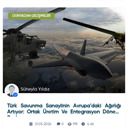
DÜNYADAN GELIŞMELER
Süheyla Yıldız
Türk Savunma Sanayiinin Avrupa’daki Ağırlığı
Artıyor: Ortak Üretim Ve Entegrasyon Dönemi
Başlıyor
21.05.2026
0
919
4 dk