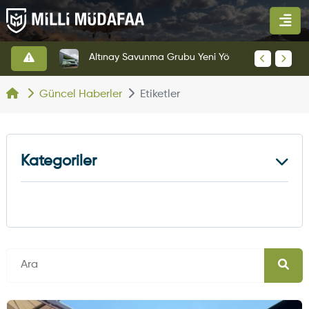
HAVELSAN’dan Azerbaycan Hava Kuvvetlerine Kritik Komuta Kontrol Sistemi İhracatı
Altınay Savunma Grubu Yeni Yönetim Yapısına Geçti
Güncel Haberler
Etiketler
Kategoriler
Kara Haberleri
374
Hava Haberleri
630