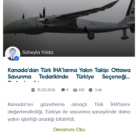
Süheyla Yıldız
Kanada’dan Türk İHA’larına Yakın Takip: Ottawa
Savunma Tedarikinde Türkiye Seçeneğini
Değerlendiriyor
15.05.2026
0
492
3 dk
Kanada’nın gözetleme amaçlı Türk İHA’larını
değerlendirdiği, Türkiye ile savunma sanayiinde daha
yakın işbirliği aradığı bildirildi.
Devamını Oku