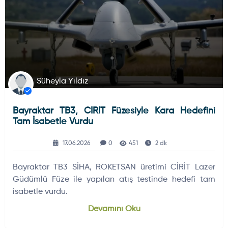
Süheyla Yıldız
Bayraktar TB3, CİRİT Füzesiyle Kara Hedefini
Tam İsabetle Vurdu
17.06.2026
0
451
2 dk
Bayraktar TB3 SİHA, ROKETSAN üretimi CİRİT Lazer
Güdümlü Füze ile yapılan atış testinde hedefi tam
isabetle vurdu.
Devamını Oku