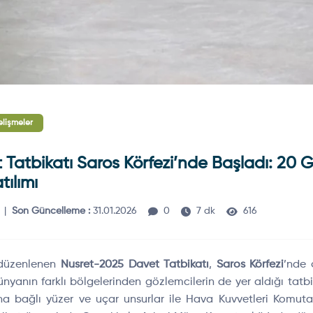
lişmeler
Tatbikatı Saros Körfezi’nde Başladı: 20 
ılımı
|
Son Güncelleme :
31.01.2026
0
7 dk
616
d
üzenlenen
Nusret-2025 Davet Tatbikat
ı
,
Saros K
örfezi
’nde 
ünyan
ın farklı b
ölgelerinden gözlemcilerin de yer ald
ığı tatb
na bağlı y
üzer ve uçar unsurlar ile Hava Kuvvetleri Komuta