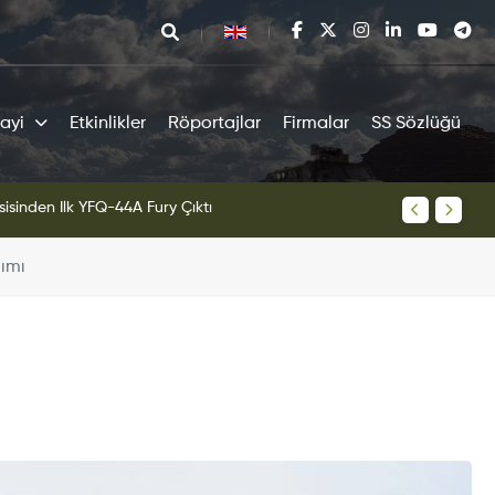
ayi
Etkinlikler
Röportajlar
Firmalar
SS Sözlüğü
sisinden İlk YFQ-44A Fury Çıktı
lımı