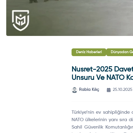
Deniz Haberleri
Dünyadan Ge
Nusret-2025 Davet 
Unsuru Ve NATO Kat
Rabia Kılıç
25.10.2025
T
ürkiye’nin ev sahipli
ğinde 
NATO
ülkelerinin yan
ı sıra d
Sahil Güvenlik Komutanl
ığı