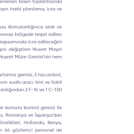
enlenen bas
ın toplantısında
ay
ın harbi planlama, icra ve
losu Komutanlığınca sevk ve
onrası b
ölgede tespit edilen
at kapsamında icra edileceğini
ışını değiştiren Nusret Mayın
 Nusret M
üze Gemisi’nin hem
urtarma gemisi, 3 h
ücumbot,
nom sualtı aracı timi ve Sahil
tanl
ığından 2 F-16 ve 1 C-130
bir komuta kontrol gemisi ile
ansa, Romanya ve İspanya’dan
Emirlikleri, Hollanda, Kenya,
lam 44 gözlemci personel de