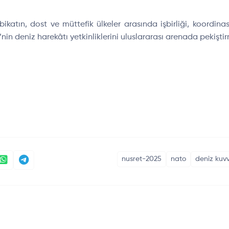
bikat
ın, dost ve m
üttefik ülkeler aras
ında işbirliği, koordina
’nin deniz harekât
ı yetkinliklerini uluslararası arenada pekişti
nusret-2025
nato
deniz kuvv