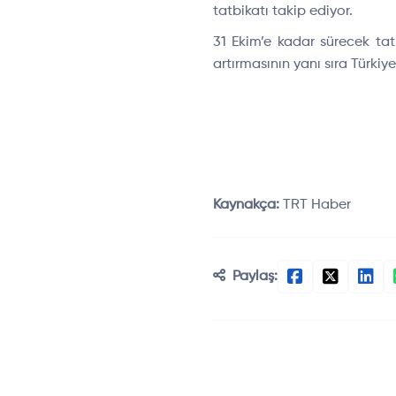
tatbikat
ı takip ediyor.
31 Ekim’e kadar s
ürecek tat
artırmasının yanı sıra T
ürkiye
Kaynakça:
TRT Haber
Paylaş: