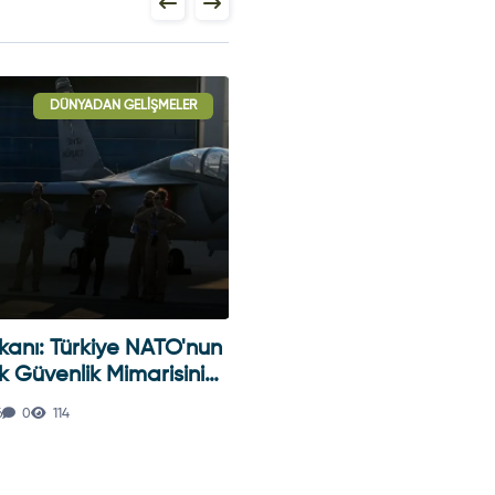
DÜNYADAN GELIŞMELER
DÜNYADAN GELIŞM
kanı: Türkiye NATO'nun
Anduril Thunder: 5. Sevi
 Güvenlik Mimarisini
Otonomi Ile Döner Kanat
diriyor
Savaş Aracı
6
0
114
29.07.2026
0
122