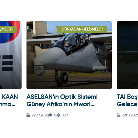
ŞMELER
DÜNYADAN GELIŞMELER
i KAAN
ASELSAN'ın Optik Sistemi
TAI Baş
unma
Güney Afrika'nın Mwari
Gelecek
Uçağına Entegre Edildi
Şekillen
29.07.2026
0
107
29.07.202