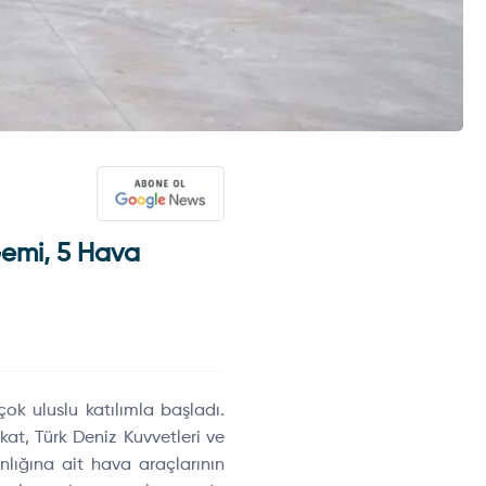
Gemi, 5 Hava
çok uluslu kat
ılımla başladı.
ikat, T
ürk Deniz Kuvvetleri ve
nl
ığına ait hava ara
çlar
ının