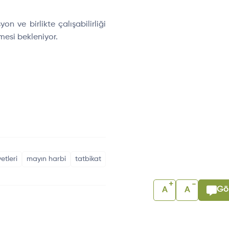
syon ve birlikte
çal
ışabilirliği
rmesi bekleniyor.
etleri
mayın harbi
tatbikat
+
-
Gör
A
A