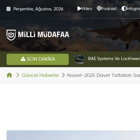
Perşembe, Ağustos, 2026
Video
Podcast
İnfogra
estini Başarıyla Tamamladı
BAE Systems Ve Lockheed 
SON DAKİKA
Güncel Haberler
Nusret-2025 Davet Tatbikatı Sar