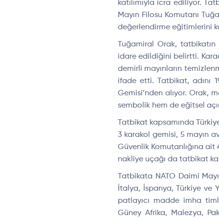
katılımıyla icra ediliyor. Ta
Mayın Filosu Komutanı Tuğami
değerlendirme eğitimlerini
Tuğamiral Orak, tatbikatın
idare edildiğini belirtti. Kar
demirli may
ınların temizlen
ifade etti. Tatbikat, adını 
Gemisi’nden alıyor. Orak, m
sembolik hem de e
ğitsel a
ç
Tatbikat kapsamında T
ürkiy
3 karakol gemisi, 5 may
ın a
G
üvenlik Komutanl
ığına ait 
nakliye u
ça
ğı da tatbikat 
Tatbikata NATO Daimi Mayın
İtalya, İspanya, T
ürkiye ve 
patlayıcı madde imha tim
G
üney Afrika, Malezya, Pa