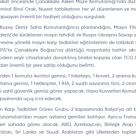
tbikat
öncesinde Çanakkale Askeri Müze Komutanl
ığı’nda d
üz
ral Birol Orak, Nusret tatbikatının her yıl d
üzenlenen ve m
 kapsayan
önemli bir faaliyet oldu
ğunu vurguladı.
 Kuzey Deniz Saha Komutanlığınca planlandığını, Mayın Fi
adeniz’de s
ürüklenen may
ın tehdidi ve Rusya-Ukrayna Savaşı s
mesine y
önelik may
ın karşı tedbirleri eğitimlerinin de tatbik
1915’te
Çanakkale Bo
ğazı’na d
öktü
ğ
ü may
ınlarla tarihin ak
odern seyir cihazlarıyla donatılmış birebir kopyası olan TCG
ıdan
önemli bir yere sahip oldu
ğunu belirtti.
e’den 1 komuta-kontrol gemisi, 1
f
ırkateyn
, 1 korvet, 2 arama k
vlama gemisi, 1 helikopter, 1 İHA, 2 sualtı savunma timi, 2 oto
4 sahil g
üvenlik gemisi görev yapacak. Hava Kuvvetleri Komu
kapsamında u
çu
ş icra edecek.
 Karşı Tedbirleri G
örev Grubu-2 kapsam
ında İtalya’ya ait 
Yunanistan’dan may
ın avlama gemileri katılıyor. Ayrıca Fr
leri sahada g
örev alacak. ABD, Azerbaycan, Birle
şik Arap 
kistan, Sri Lanka ve Suudi Arabistan gibi ülkelerden top