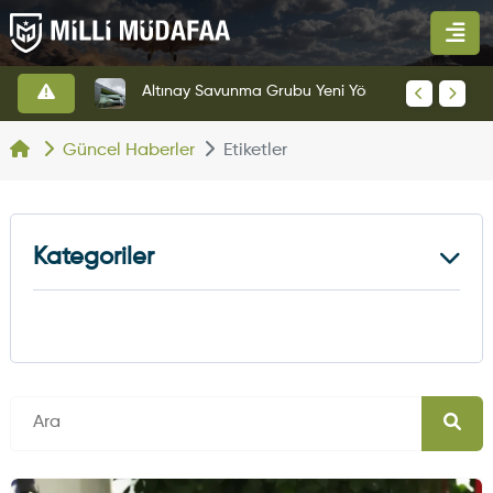
HAVELSAN’dan Azerbaycan Hava Kuvvetlerine Kritik Komuta Kontrol Sistemi İhracatı
Altınay Savunma Grubu Yeni Yönetim Yapısına Geçti
Güncel Haberler
Etiketler
Kategoriler
Kara Haberleri
374
Hava Haberleri
630