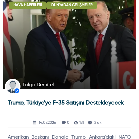
HAVA HABERLERI
DÜNYADAN GELIŞMELER
Deniz Haberleri
223
Uydu ve Uzay Haberi
44
Silah ve Mühimmatlar
231
Tolga Demirel
Trump, Türkiye'ye F-35 Satışını Destekleyecek
Füze ve Roketler
226
14.07.2026
0
131
2 dk
Elektronik Sistemler
537
Amerikan Başkanı Donald Trump, Ankara'daki NATO