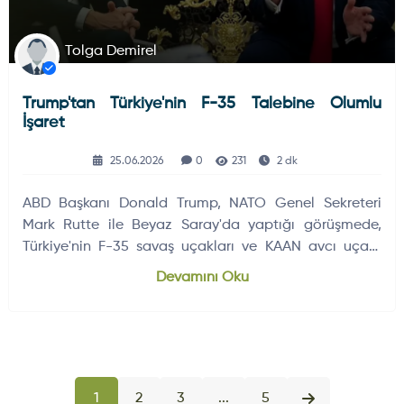
Tolga Demirel
Trump'tan Türkiye'nin F-35 Talebine Olumlu
İşaret
25.06.2026
0
231
2 dk
ABD Başkanı Donald Trump, NATO Genel Sekreteri
Mark Rutte ile Beyaz Saray'da yaptığı görüşmede,
Türkiye'nin F-35 savaş uçakları ve KAAN avcı uçağı
için gerekli motor talebine…
Devamını Oku
1
2
3
...
5