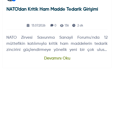
NATO'dan Kritik Ham Madde Tedarik Girişimi
13.07.2026
0
136
2 dk
NATO Zirvesi Savunma Sanayii Forumu'nda 12
müttefikin katılımıyla kritik ham maddelerin tedarik
zincirini güçlendirmeye yönelik yeni bir çok uluslu
proje başlatıldı.
Devamını Oku