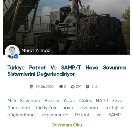
Murat Yılmaz
Türkiye Patriot Ve SAMP/T Hava Savunma
Sistemlerini Değerlendiriyor
30.06.2026
0
294
2 dk
Milli Savunma Bakanı Yaşar Güler, NATO Zirvesi
öncesinde Türkiye'nin hava savunma stratejisini
güçlendirme kapsamında Patriot ve SAMP/T
sistemlerinin tedarik edilmesi…
Devamını Oku