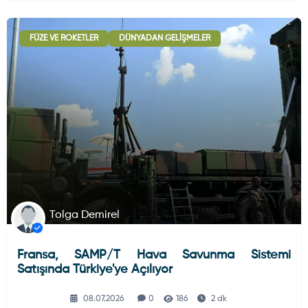
FÜZE VE ROKETLER
DÜNYADAN GELIŞMELER
Tolga Demirel
Fransa, SAMP/T Hava Savunma Sistemi
Satışında Türkiye'ye Açılıyor
08.07.2026
0
186
2 dk