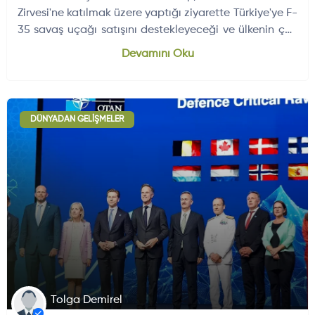
Zirvesi'ne katılmak üzere yaptığı ziyarette Türkiye'ye F-
35 savaş uçağı satışını destekleyeceği ve ülkenin çok
uluslu programa…
Dünyadan Gelişmeler
704
Devamını Oku
DÜNYADAN GELIŞMELER
Tolga Demirel