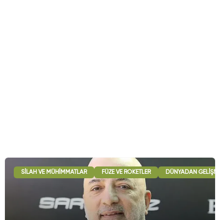
SILAH VE MÜHIMMATLAR
FÜZE VE ROKETLER
DÜNYADAN GELIŞM