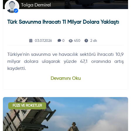
Tolga Demirel
Türk Savunma Ihracatı 11 Milyar Dolara Yaklaştı
03.07.2026
0
450
2 dk
Türkiye'nin savunma ve havacılık sektörü ihracatı 10,9
milyar dolara ulaşarak yüzde 47,1 oranında artış
kaydetti.
Devamını Oku
FÜZE VE ROKETLER