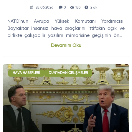
28.06.2026
0
183
2 dk
NATO'nun Avrupa Yüksek Komutanı Yardımcısı,
Bayraktar insansız hava araçlarını ittifakın açık ve
birlikte çalışabilir yazılım mimarisine geçişinin öncü
örneği…
Devamını Oku
HAVA HABERLERI
DÜNYADAN GELIŞMELER