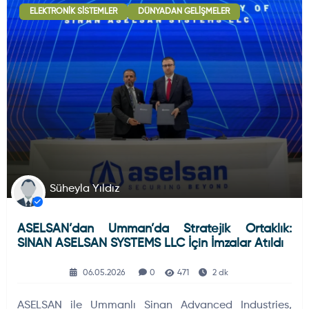
ELEKTRONIK SISTEMLER
DÜNYADAN GELIŞMELER
Deniz Haberleri
223
Uydu ve Uzay Haberi
44
Silah ve Mühimmatlar
231
Süheyla Yıldız
ASELSAN’dan Umman’da Stratejik Ortaklık:
Füze ve Roketler
226
SINAN ASELSAN SYSTEMS LLC İçin İmzalar Atıldı
06.05.2026
0
471
2 dk
Elektronik Sistemler
537
ASELSAN ile Ummanlı Sinan Advanced Industries,