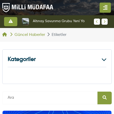
HAVELSAN’dan Azerbaycan Hava Kuvvetlerine Kritik Komuta Kontrol Sistemi İhracatı
Altınay Savunma Grubu Yeni Yönetim Yapısına Geçti
Güncel Haberler
Etiketler
Kategoriler
Kara Haberleri
374
Hava Haberleri
630