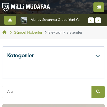
HAVELSAN’dan Azerbaycan Hava Kuvvetlerine Kritik Komuta Kontrol Sistemi İhracatı
Altınay Savunma Grubu Yeni Yönetim Yapısına Geçti
Güncel Haberler
Elektronik Sistemler
Kategoriler
Kara Haberleri
374
Hava Haberleri
630