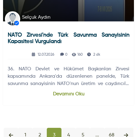
Selçuk Aydın
NATO Zirvesi'nde Türk Savunma Sanayisinin
Kapasitesi Vurgulandı
12.07.2026
0
160
2 dk
36. NATO Devlet ve Hükümet Başkanları Zirvesi
kapsamında Ankara'da düzenlenen panelde, Türk
savunma sanayisinin NATO'nun üretim ve caydırıcılık
hedeflerine sunduğu katkılar ele…
Devamını Oku
1
2
3
4
5
...
68