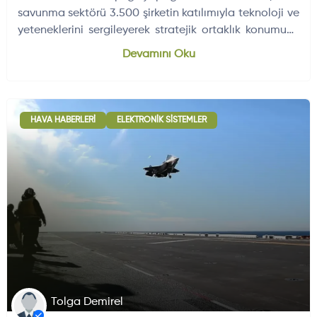
savunma sektörü 3.500 şirketin katılımıyla teknoloji ve
yeteneklerini sergileyerek stratejik ortaklık konumunu
güçlendirmeyi…
Dünyadan Gelişmeler
704
Devamını Oku
HAVA HABERLERI
ELEKTRONIK SISTEMLER
Tolga Demirel