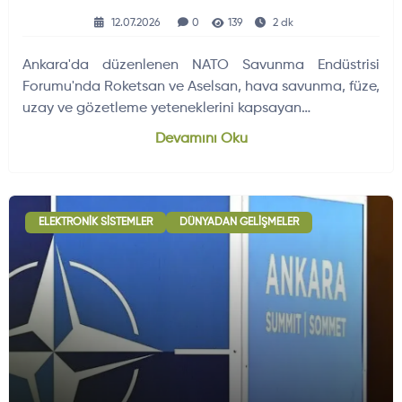
12.07.2026
0
139
2 dk
Ankara'da düzenlenen NATO Savunma Endüstrisi
Forumu'nda Roketsan ve Aselsan, hava savunma, füze,
uzay ve gözetleme yeteneklerini kapsayan…
Devamını Oku
ELEKTRONIK SISTEMLER
DÜNYADAN GELIŞMELER