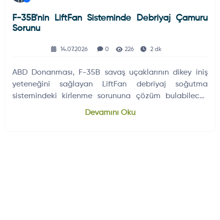
F-35B'nin LiftFan Sisteminde Debriyaj Çamuru
Sorunu
14.07.2026
0
226
2 dk
ABD Donanması, F-35B savaş uçaklarının dikey iniş
yeteneğini sağlayan LiftFan debriyaj soğutma
sistemindeki kirlenme sorununa çözüm bulabilecek
şirketleri arıyor.
Devamını Oku