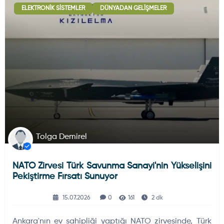
ELEKTRONIK SISTEMLER
DÜNYADAN GELIŞMELER
Deniz Haberleri
223
Uydu ve Uzay Haberi
44
Silah ve Mühimmatlar
231
Tolga Demirel
NATO Zirvesi Türk Savunma Sanayi'nin Yükselişini
Füze ve Roketler
226
Pekiştirme Fırsatı Sunuyor
15.07.2026
0
161
2 dk
Elektronik Sistemler
537
Ankara'nın ev sahipliği yaptığı NATO zirvesinde, Türk