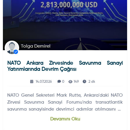
Tolga Demirel
NATO Ankara Zirvesinde Savunma Sanayi
Yatırımlarında Devrim Çağrısı
14.07.2026
0
149
2 dk
NATO Genel Sekreteri Mark Rutte, Ankara'daki NATO
Zirvesi Savunma Sanayi Forumu'nda transatlantik
savunma sanayisinde devrimci adımlar atılmasını ve
şirketlerin yatırım…
Devamını Oku