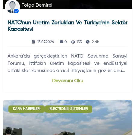
Tolga Demirel
NATO'nun Üretim Zorlukları Ve Türkiye'nin Sektör
Kapasitesi
13.07.2026
0
153
2 dk
Ankara'da gerçekleştirilen NATO Savunma Sanayi
Forumu, ittifakın üretim kapasitesi ve endüstriyel
ortaklıklar konusundaki acil ihtiyaçlarını gözler önüne
serdi.
Devamını Oku
KARA HABERLERI
ELEKTRONIK SISTEMLER