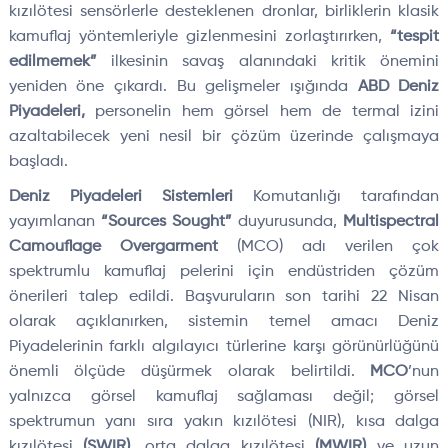
kızılötesi sensörlerle desteklenen dronlar, birliklerin klasik
kamuflaj yöntemleriyle gizlenmesini zorlaştırırken,
“tespit
edilmemek”
ilkesinin savaş alanındaki kritik önemini
yeniden öne çıkardı. Bu gelişmeler ışığında
ABD Deniz
Piyadeleri,
personelin hem görsel hem de termal izini
azaltabilecek yeni nesil bir çözüm üzerinde çalışmaya
başladı.
Deniz Piyadeleri Sistemleri
Komutanlığı tarafından
yayımlanan
“Sources Sought”
duyurusunda,
Multispectral
Camouflage Overgarment
(MCO) adı verilen çok
spektrumlu kamuflaj pelerini için endüstriden çözüm
önerileri talep edildi. Başvuruların son tarihi 22 Nisan
olarak açıklanırken, sistemin temel amacı Deniz
Piyadelerinin farklı algılayıcı türlerine karşı görünürlüğünü
önemli ölçüde düşürmek olarak belirtildi.
MCO
’nun
yalnızca görsel kamuflaj sağlaması değil; görsel
spektrumun yanı sıra yakın kızılötesi (NIR), kısa dalga
kızılötesi
(SWIR)
, orta dalga kızılötesi
(MWIR)
ve uzun