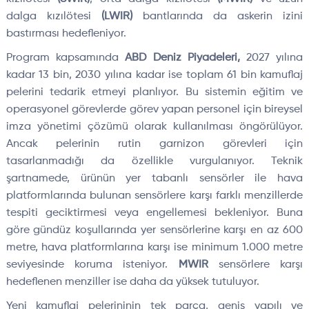
dalga kızılötesi
(LWIR)
bantlarında da askerin izini
bastırması hedefleniyor.
Program kapsamında
ABD Deniz Piyadeleri,
2027 yılına
kadar 13 bin, 2030 yılına kadar ise toplam 61 bin kamuflaj
pelerini tedarik etmeyi planlıyor. Bu sistemin eğitim ve
operasyonel görevlerde görev yapan personel için bireysel
imza yönetimi çözümü olarak kullanılması öngörülüyor.
Ancak pelerinin rutin garnizon görevleri için
tasarlanmadığı da özellikle vurgulanıyor. Teknik
şartnamede, ürünün yer tabanlı sensörler ile hava
platformlarında bulunan sensörlere karşı farklı menzillerde
tespiti geciktirmesi veya engellemesi bekleniyor. Buna
göre gündüz koşullarında yer sensörlerine karşı en az 600
metre, hava platformlarına karşı ise minimum 1.000 metre
seviyesinde koruma isteniyor.
MWIR
sensörlere karşı
hedeflenen menziller ise daha da yüksek tutuluyor.
Yeni kamuflaj pelerininin tek parça, geniş yapılı ve