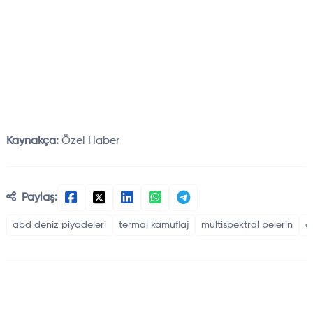
Kaynakça:
Özel Haber
Paylaş:
abd deniz piyadeleri
termal kamuflaj
multispektral pelerin
d