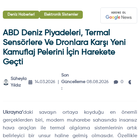
Deniz Haberleri
Elektronik Sistemler
ABD Deniz Piyadeleri, Termal
Sensörlere Ve Dronlara Karşı Yeni
Kamuflaj Pelerini İçin Harekete
Geçti
Son
Süheyla
3
14.03.2026
|
Güncelleme
08.08.2026
0
Yıldız
d
:
Ukrayna’
daki savaşın ortaya koyduğu en önemli
gerçeklerden biri, modern muharebe sahasında insansız
hava araçları ile termal algılama sistemlerinin artık
belirleyici bir unsur haline gelmiş olmasıdır. Özellikle