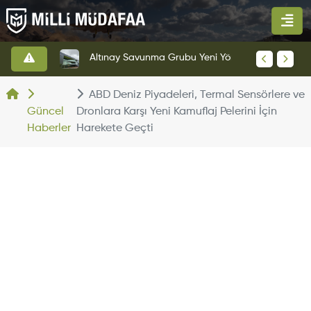
HAVELSAN’dan Azerbaycan Hava Kuvvetlerine Kritik Komuta Kontrol Sistemi İhracatı
Altınay Savunma Grubu Yeni Yönetim Yapısına Geçti
ABD Deniz Piyadeleri, Termal Sensörlere ve
Güncel
Dronlara Karşı Yeni Kamuflaj Pelerini İçin
Haberler
Harekete Geçti