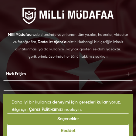
Milli Müdafaa
web sitesinde yayınlanan tüm yazılar, haberler, videolar
ve fotoğraflar,
Dada İst Ajans'a
aittir. Herhangi bir içeriğin izinsiz
alıntılanması ya da kullanımı, kaynak gösterilse dahi yasaktır.
İçeriklerimiz üzerinde her türlü hakkımız saklıdır.
Hızlı Erişim
Hakkımızda
Künye
Kurumsal
Reklam
Daha iyi bir kullanıcı deneyimi için çerezleri kullanıyoruz.
İş Birliği
Bilgi için
Çerez Politikamızı
inceleyin.
KVKK
Arşiv
Çerez Politikası
Seçenekler
İletişim
Gizlilik Politikası
Yazarlar
Kullanım Şartları
Reddet