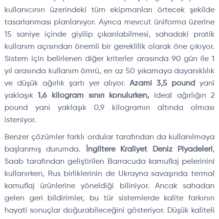
kullanıcının üzerindeki tüm ekipmanları örtecek şekilde
tasarlanması planlanıyor. Ayrıca mevcut üniforma üzerine
15 saniye içinde giyilip çıkarılabilmesi, sahadaki pratik
kullanım açısından önemli bir gereklilik olarak öne çıkıyor.
Sistem için belirlenen diğer kriterler arasında 90 gün ile 1
yıl arasında kullanım ömrü, en az 50 yıkamaya dayanıklılık
ve düşük ağırlık şartı yer alıyor.
Azami 3,5 pound
yani
yaklaşık
1,6 kilogram sınırı konulurken,
ideal ağırlığın 2
pound yani yaklaşık 0,9 kilogramın altında olması
isteniyor.
Benzer çözümler farklı ordular tarafından da kullanılmaya
başlanmış durumda.
İngiltere Kraliyet Deniz Piyadeleri
,
Saab tarafından geliştirilen Barracuda kamuflaj pelerinini
kullanırken, Rus birliklerinin de Ukrayna savaşında termal
kamuflaj ürünlerine yöneldiği biliniyor. Ancak sahadan
gelen geri bildirimler, bu tür sistemlerde kalite farkının
hayati sonuçlar doğurabileceğini gösteriyor. Düşük kaliteli