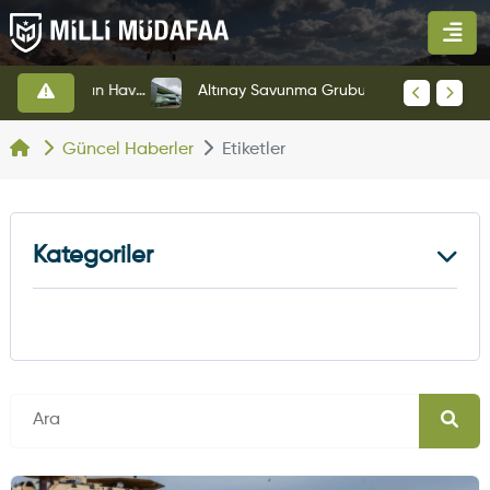
HAVELSAN’dan Azerbaycan Hava Kuvvetlerine Kritik Komuta Kontrol Sistemi İhracatı
Altınay Savunma Grubu Yeni Yönetim Yapısına Geçti
Güncel Haberler
Etiketler
Kategoriler
Kara Haberleri
374
Hava Haberleri
630