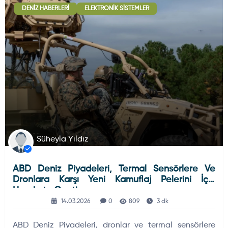
DENIZ HABERLERI
ELEKTRONIK SISTEMLER
Deniz Haberleri
223
Uydu ve Uzay Haberi
44
Silah ve Mühimmatlar
231
Süheyla Yıldız
ABD Deniz Piyadeleri, Termal Sensörlere Ve
Füze ve Roketler
226
Dronlara Karşı Yeni Kamuflaj Pelerini İçin
Harekete Geçti
14.03.2026
0
809
3 dk
Elektronik Sistemler
537
ABD Deniz Piyadeleri, dronlar ve termal sensörlere