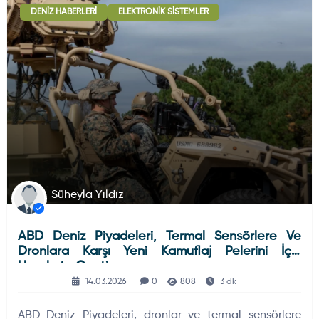
DENIZ HABERLERI
ELEKTRONIK SISTEMLER
Deniz Haberleri
223
Uydu ve Uzay Haberi
44
Silah ve Mühimmatlar
231
Süheyla Yıldız
ABD Deniz Piyadeleri, Termal Sensörlere Ve
Füze ve Roketler
226
Dronlara Karşı Yeni Kamuflaj Pelerini İçin
Harekete Geçti
14.03.2026
0
808
3 dk
Elektronik Sistemler
537
ABD Deniz Piyadeleri, dronlar ve termal sensörlere