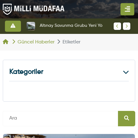
HAVELSAN’dan Azerbaycan Hava Kuvvetlerine Kritik Komuta Kontrol Sistemi İhracatı
Altınay Savunma Grubu Yeni Yönetim Yapısına Geçti
Güncel Haberler
Etiketler
Kategoriler
Kara Haberleri
374
Hava Haberleri
630