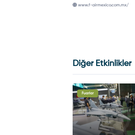
www.f-airmexico.com.mx/
Diğer Etkinlikler
rlar
Fuarlar