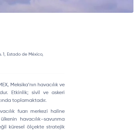
. 1, Estado de México,
MEX, Meksika’nın havacılık ve
ur. Etkinlik; sivil ve askeri
ltında toplamaktadır.
avac
ılık fuarı merkezi haline
e
ülkenin havac
ılık
–savunma
e
ğil k
üresel ölçekte stratejik