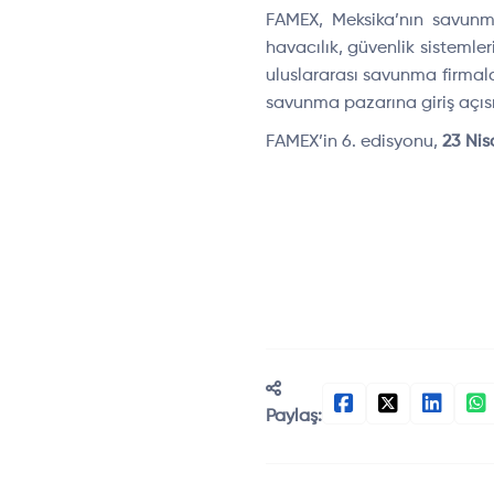
FAMEX, Meksika’nın savun
havac
ılık, g
üvenlik sistemle
uluslararası savunma firmala
savunma pazarına giriş a
ç
ıs
FAMEX’in
6. edisyonu,
23 Ni
Paylaş: