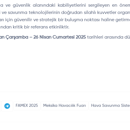
ma ve g
üvenlik alan
ındaki kabiliyetlerini sergileyen en
öneml
ri ve savunma teknolojilerinin do
ğrudan silahlı kuvvetler orga
rı i
çin güvenilir ve stratejik bir bulu
şma noktası haline getirme
ından kritik bir referans etkinliktir.
san
Çar
şamba
– 26 Nisan Cumartesi 2025
tarihleri aras
ında d
ü
FAMEX 2025
Meksika Havacılık Fuarı
Hava Savunma Siste