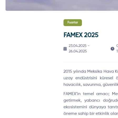
Fuarlar
FAMEX 2025
23.04.2025 -
26.04.2025
2015 y
ılında Meksika Hava K
uzay end
üstrisini küresel
havacılık, savunma, g
üvenli
FAMEX’in
temel amacı; Meks
getirmek, yabancı doğruda
ekosistemini d
ünyaya tan
ı
öneme sahip bir etkinlik ola