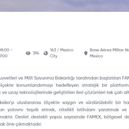
08:00 -
163 / Mexico
Base Aérea Militar No
394
17:00
City
Mexico
uvvetleri ve Milli Savunma Bakanlığı tarafından başlatılan FA
 ölçekte konumland
ırmayı hedefleyen stratejik bir platformd
k ve uzay teknolojilerinde geli
ştirilen ileri
çözümleri tek çat
ı a
ika’yı uluslararası
ölçekte sayg
ın ve s
ürdürülebilir bir h
n yatırımı teşvik etmek, nitelikli istihdam yaratmak v
tmaktır. Devlet destekli yapısı sayesinde FAMEX, b
ölgesel d
rak öne ç
ıkmaktadır.