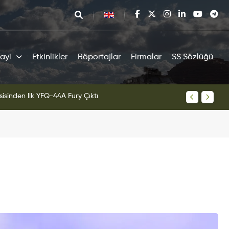
ayi
Etkinlikler
Röportajlar
Firmalar
SS Sözlüğü
sisinden İlk YFQ-44A Fury Çıktı