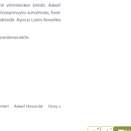
i vitrinlerden biridir. Askerî
nizasyonuyla sunulması, fuarı
ktedir. Ayrıca Latin Amerika
zenlenecektir.
mleri
Askerî Havacılık
Uzay ve Savunma Teknolojileri
+
-