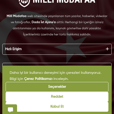
Milli Müdafaa
web sitesinde yayınlanan tüm yazılar, haberler, videolar
ve fotoğraflar,
Dada İst Ajans'a
aittir. Herhangi bir içeriğin izinsiz
alıntılanması ya da kullanımı, kaynak gösterilse dahi yasaktır.
İçeriklerimiz üzerinde her türlü hakkımız saklıdır.
Hızlı Erişim
Hakkımızda
Künye
Kurumsal
Reklam
Daha iyi bir kullanıcı deneyimi için çerezleri kullanıyoruz.
İş Birliği
Bilgi için
Çerez Politikamızı
inceleyin.
KVKK
Arşiv
Çerez Politikası
Seçenekler
İletişim
Gizlilik Politikası
Yazarlar
Kullanım Şartları
Reddet
Yayın İlkeleri
Kabul Et