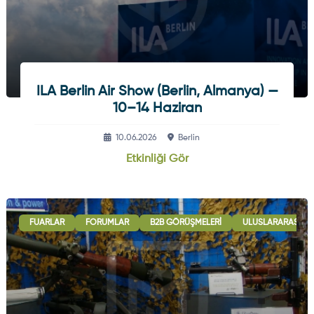
ILA Berlin Air Show (Berlin, Almanya) —
10–14 Haziran
10.06.2026
Berlin
Etkinliği Gör
FUARLAR
FORUMLAR
B2B GÖRÜŞMELERI
ULUSLARARASI İŞB