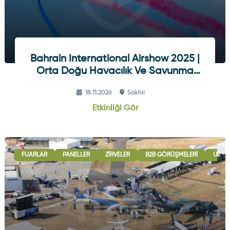
Bahrain International Airshow 2025 |
Orta Doğu Havacılık Ve Savunma
Fuarı
18.11.2026
Sakhir
Etkinliği Gör
FUARLAR
PANELLER
ZIRVELER
B2B GÖRÜŞMELERI
ULUSL