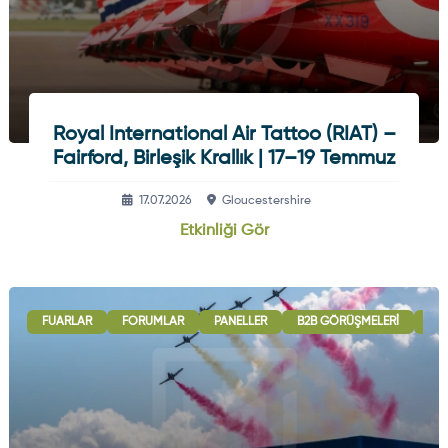
Royal International Air Tattoo (RIAT) –
Fairford, Birleşik Krallık | 17–19 Temmuz
17.07.2026
Gloucestershire
Etkinliği Gör
FUARLAR
FORUMLAR
PANELLER
B2B GÖRÜŞMELERI
ULU