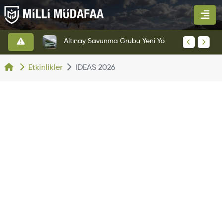
HAVELSAN’dan Azerbaycan Hava Kuvvetlerine Kritik Komuta Kontrol Sistemi İhracatı
Altınay Savunma Grubu Yeni Yönetim Yapısına Geçti
Etkinlikler
IDEAS 2026