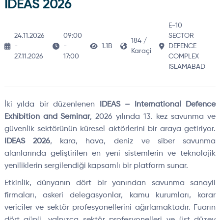
IDEAS 2026
E-10
24.11.2026
09:00
SECTOR
184 /
-
-
1.1B
DEFENCE
Karaçi
27.11.2026
17:00
COMPLEX
ISLAMABAD
İki yılda bir düzenlenen
IDEAS – International Defence
Exhibition and Seminar
, 2026 yılında 13. kez savunma ve
güvenlik sektörünün küresel aktörlerini bir araya getiriyor.
IDEAS 2026
, kara, hava, deniz ve siber savunma
alanlarında geliştirilen en yeni sistemlerin ve teknolojik
yeniliklerin sergilendiği kapsamlı bir platform sunar.
Etkinlik, dünyanın dört bir yanından savunma sanayii
firmaları, askeri delegasyonlar, kamu kurumları, karar
vericiler ve sektör profesyonellerini ağırlamaktadır. Fuarın
dört günü, yalnızca sektör profesyonelleri ve üst düzey