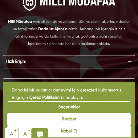
Milli Müdafaa
web sitesinde yayınlanan tüm yazılar, haberler, videolar
ve fotoğraflar,
Dada İst Ajans'a
aittir. Herhangi bir içeriğin izinsiz
alıntılanması ya da kullanımı, kaynak gösterilse dahi yasaktır.
İçeriklerimiz üzerinde her türlü hakkımız saklıdır.
Hızlı Erişim
Hakkımızda
Künye
Kurumsal
Reklam
Daha iyi bir kullanıcı deneyimi için çerezleri kullanıyoruz.
İş Birliği
Bilgi için
Çerez Politikamızı
inceleyin.
KVKK
Arşiv
Çerez Politikası
Seçenekler
İletişim
Gizlilik Politikası
Yazarlar
Kullanım Şartları
Reddet
Yayın İlkeleri
+
-
Kabul Et
A
A