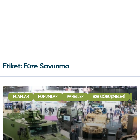
Etiket: Füze Savunma
FUARLAR
FORUMLAR
PANELLER
B2B GÖRÜŞMELERI
ULU