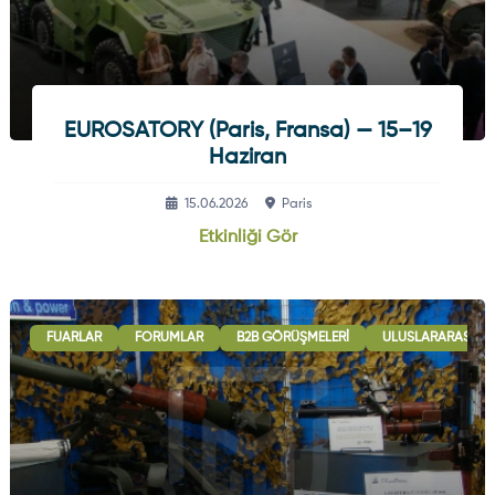
EUROSATORY (Paris, Fransa) — 15–19
Haziran
15.06.2026
Paris
Etkinliği Gör
FUARLAR
FORUMLAR
B2B GÖRÜŞMELERI
ULUSLARARASI İŞB