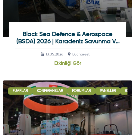
Black Sea Defence & Aerospace
(BSDA) 2026 | Karadeniz Savunma Ve
Havacılık Fuarı
13.05.2026
Bucharest
Etkinliği Gör
FUARLAR
KONFERANSLAR
FORUMLAR
PANELLER
B2B G