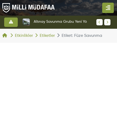
HAVELSAN’dan Azerbaycan Hava Kuvvetlerine Kritik Komuta Kontrol Sistemi İhracatı
Altınay Savunma Grubu Yeni Yönetim Yapısına Geçti
Etkinlikler
Etiketler
Etiket: Füze Savunma