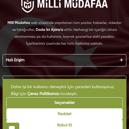
Milli Müdafaa
web sitesinde yayınlanan tüm yazılar, haberler, videolar
ve fotoğraflar,
Dada İst Ajans'a
aittir. Herhangi bir içeriğin izinsiz
alıntılanması ya da kullanımı, kaynak gösterilse dahi yasaktır.
İçeriklerimiz üzerinde her türlü hakkımız saklıdır.
Hızlı Erişim
Hakkımızda
Künye
Kurumsal
Reklam
Daha iyi bir kullanıcı deneyimi için çerezleri kullanıyoruz.
İş Birliği
Bilgi için
Çerez Politikamızı
inceleyin.
KVKK
Arşiv
Çerez Politikası
Seçenekler
İletişim
Gizlilik Politikası
Yazarlar
Kullanım Şartları
Reddet
Yayın İlkeleri
Kabul Et