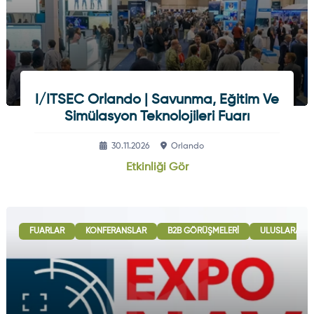
I/ITSEC Orlando | Savunma, Eğitim Ve
Simülasyon Teknolojileri Fuarı
30.11.2026
Orlando
Etkinliği Gör
FUARLAR
KONFERANSLAR
B2B GÖRÜŞMELERI
ULUSLARARASI