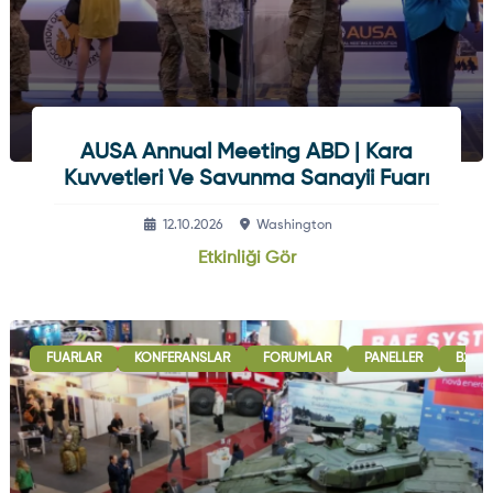
AUSA Annual Meeting ABD | Kara
Kuvvetleri Ve Savunma Sanayii Fuarı
12.10.2026
Washington
Etkinliği Gör
FUARLAR
KONFERANSLAR
FORUMLAR
PANELLER
B2B G