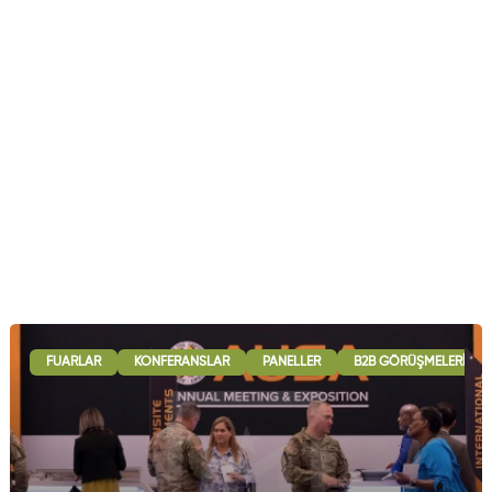
FUARLAR
KONFERANSLAR
PANELLER
B2B GÖRÜŞMELERI