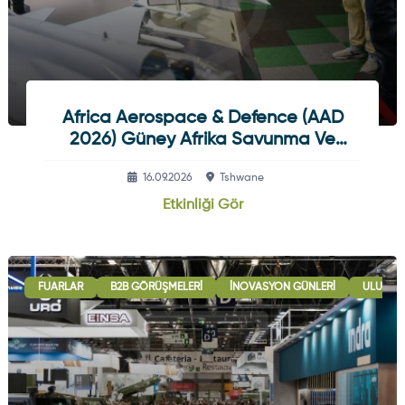
Africa Aerospace & Defence (AAD
2026) Güney Afrika Savunma Ve
Havacılık Fuarı
16.09.2026
Tshwane
Etkinliği Gör
FUARLAR
B2B GÖRÜŞMELERI
İNOVASYON GÜNLERI
ULUSLAR