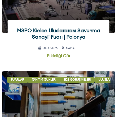
MSPO Kielce Uluslararası Savunma
Sanayii Fuarı | Polonya
01.09.2026
Kielce
Etkinliği Gör
FUARLAR
TANITIM GÜNLERI
B2B GÖRÜŞMELERI
ULUSLARARAS