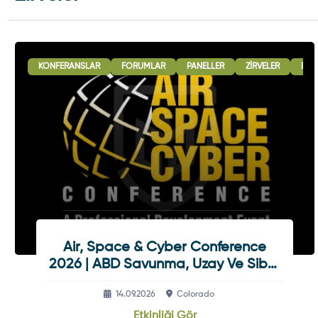
KONFERANSLAR
FORUMLAR
PANELLER
ZIRVELER
B2B
Air, Space & Cyber Conference
2026 | ABD Savunma, Uzay Ve Siber
Güvenlik Etkinliği
14.09.2026
Colorado
Etkinliği Gör