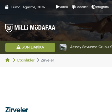
Cuma, Ağustos, 2026
Video
Podcast
İnfografik
HAVELSAN’dan Azerbaycan Hava Kuvvetlerine Kritik Komuta Kontrol Sistemi İhracatı
Altınay Savunma Grubu Ye
SON DAKİKA
Etkinlikler
Zirveler
Zirveler