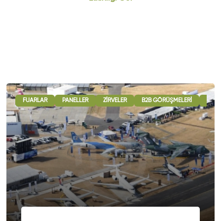
FUARLAR
PANELLER
ZIRVELER
B2B GÖRÜŞMELERI
ULUS