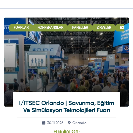
 GÖRÜŞMELERI
FUARLAR
ULUSLARARASI İŞBIRLIĞI OTURUMLARI
KONFERANSLAR
PANELLER
ZIRVELER
SERGI - GÖSTERI
B2B GÖ
I/ITSEC Orlando | Savunma, Eğitim
Ve Simülasyon Teknolojileri Fuarı
30.11.2026
Orlando
Etkinliği Gör