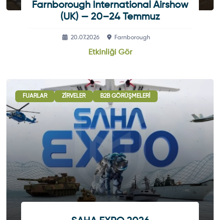
Farnborough International Airshow
(UK) — 20–24 Temmuz
20.07.2026
Farnborough
Etkinliği Gör
ÖRÜŞMELERI
FUARLAR
ULUSLARARASI İŞBIRLIĞI OTURUMLARI
ZIRVELER
B2B GÖRÜŞMELERI
SERGI - GÖSTERI