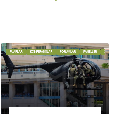
LARARASI İŞBIRLIĞI OTURUMLARI
FUARLAR
KONFERANSLAR
SERGI - GÖSTERI
FORUMLAR
PANELLER
ZIRVEL