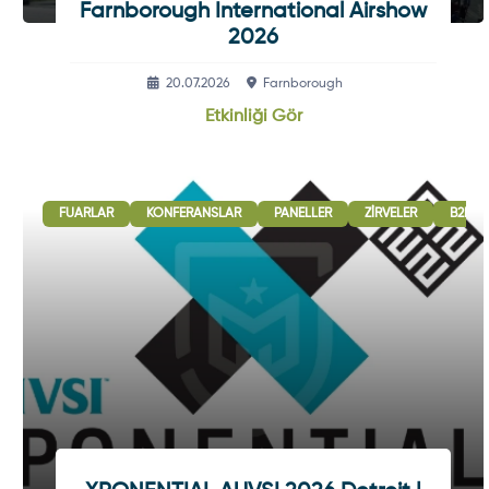
Farnborough International Airshow
2026
20.07.2026
Farnborough
Etkinliği Gör
FUARLAR
KONFERANSLAR
PANELLER
ZIRVELER
B2B G