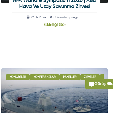
AFA Warfare Symposium 2026 | ABD
Hava Ve Uzay Savunma Zirvesi
23.02.2026
Colorado Springs
Etkinliği Gör
RÜŞMELERI
KONGRELER
ULUSLARARASI İŞBIRLIĞI OTURUMLARI
KONFERANSLAR
PANELLER
SERGI - GÖSTERI
ZIRVELER
B2B G
Görüş Bild