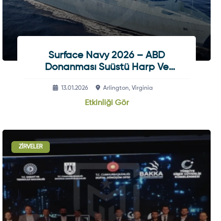
Surface Navy 2026 – ABD
Donanması Suüstü Harp Ve
Savunma Teknolojileri Etkinliği
13.01.2026
Arlington, Virginia
Etkinliği Gör
ZIRVELER