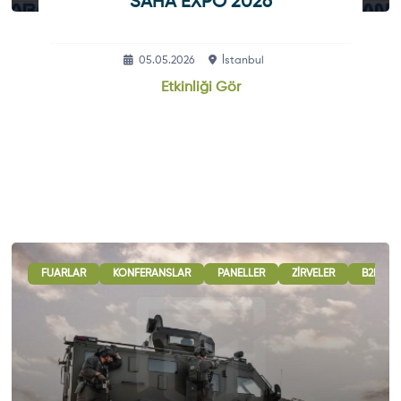
SAHA EXPO 2026
05.05.2026
İstanbul
Etkinliği Gör
ULUSLARARASI İŞBIRLIĞI OTURUMLARI
FUARLAR
KONFERANSLAR
PANELLER
SERGI - GÖSTERI
ZIRVELER
B2B GÖ