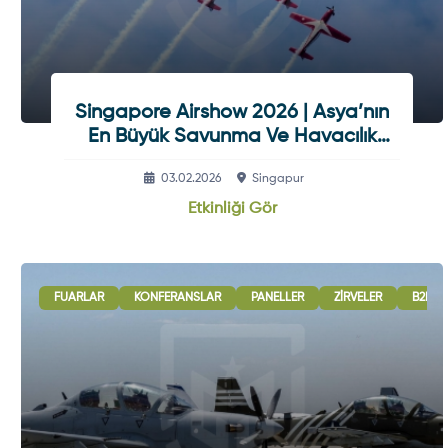
Singapore Airshow 2026 | Asya’nın
En Büyük Savunma Ve Havacılık
Fuarı
03.02.2026
Singapur
Etkinliği Gör
FUARLAR
KONFERANSLAR
PANELLER
ZIRVELER
B2B G