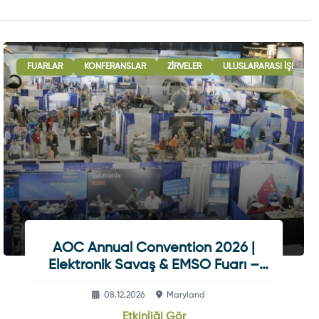
RÜŞMELERI
FUARLAR
ULUSLARARASI İŞBIRLIĞI OTURUMLARI
KONFERANSLAR
ZIRVELER
ULUSLARARASI İŞBIRLIĞ
SERGI - GÖSTERI
AOC Annual Convention 2026 |
Elektronik Savaş & EMSO Fuarı –
ABD
08.12.2026
Maryland
Etkinliği Gör