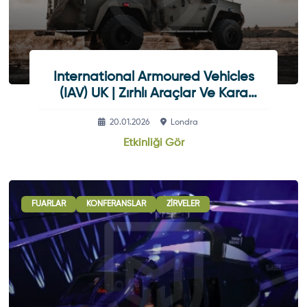
International Armoured Vehicles
(IAV) UK | Zırhlı Araçlar Ve Kara
Savunma Teknolojileri
20.01.2026
Londra
Etkinliği Gör
ÖRÜŞMELERI
FUARLAR
ULUSLARARASI İŞBIRLIĞI OTURUMLARI
KONFERANSLAR
ZIRVELER