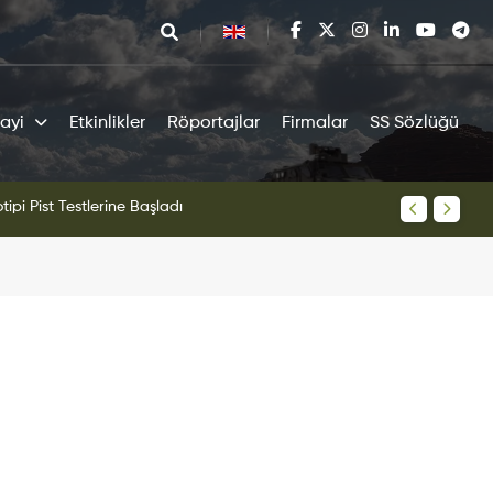
ayi
Etkinlikler
Röportajlar
Firmalar
SS Sözlüğü
tipi Pist Testlerine Başladı
KAAN Sav