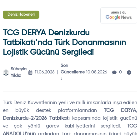
Deniz Haberleri
TCG DERYA Denizkurdu
Tatbikatı’nda Türk Donanmasının
Lojistik Gücünü Sergiledi
Son
Süheyla
3
11.06.2026
|
Güncelleme
10.08.2026
0
Yıldız
dk
:
Türk Deniz Kuvvetlerinin yerli ve milli imkanlarla inşa edilen
en büyük destek platformlarından
TCG DERYA
,
Denizkurdu-2/2026 Tatbikatı
kapsamında lojistik gücünü
ve çok yönlü görev kabiliyetlerini sergiledi.
TCG
ANADOLU’nun
ardından Türk donanmasının ikinci büyük