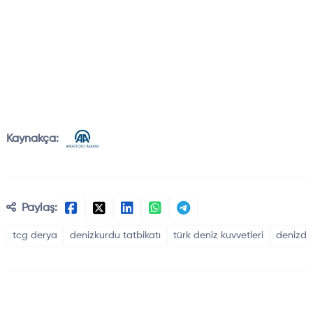
Kaynakça:
Paylaş:
tcg derya
denizkurdu tatbikatı
türk deniz kuvvetleri
denizde