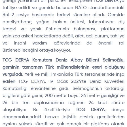
gereği yaralanan bir personel helikopterle
TCG DERYA
’ya
tahliye edildi ve gemide bulunan NATO standartlarındaki
Rol-2 seviye hastanede tedavi sürecine alındı. Gemide
ameliyathane, yoğun bakım ünitesi, laboratuvar, diş
tedavi ve yanık ünitelerinin bulunması, platformun
yalnızca askeri harekatlarda değil, afet, acil durum, tahliye
ve insani yardım görevlerinde de önemli rol
üstlenebileceğini ortaya koyuyor.
TCG DERYA Komutanı Deniz Albay Bülent Selimoğlu,
geminin tamamen Türk mühendislerinin eseri olduğunu
vurguladı.
Yerli ve milli imkanlarla Türk tersanelerinde inşa
edilen TCG DERYA, 19 Ocak 2024’te Deniz Kuvvetleri
Komutanlığı envanterine girdi. Selimoğlu’nun aktardığı
bilgilere göre gemi, 200 metre boyu, 24 metre genişliği ve
26 bin ton deplasmanına rağmen 24 knot sürate
ulaşabiliyor. Bu özellikleriyle
TCG DERYA
, dünya
donanmalarındaki benzer lojistik destek gemilerinden
ayrılan yüksek süratli ve çok amaçlı bir platform olarak