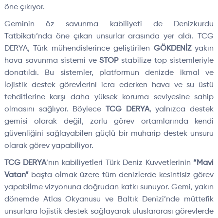
öne çıkıyor.
Geminin öz savunma kabiliyeti de Denizkurdu
Tatbikatı’nda öne çıkan unsurlar arasında yer aldı. TCG
DERYA, Türk mühendislerince geliştirilen
GÖKDENİZ
yakın
hava savunma sistemi ve
STOP
stabilize top sistemleriyle
donatıldı. Bu sistemler, platformun denizde ikmal ve
lojistik destek görevlerini icra ederken hava ve su üstü
tehditlerine karşı daha yüksek koruma seviyesine sahip
olmasını sağlıyor. Böylece
TCG DERYA
, yalnızca destek
gemisi olarak değil, zorlu görev ortamlarında kendi
güvenliğini sağlayabilen güçlü bir muharip destek unsuru
olarak görev yapabiliyor.
TCG DERYA
’nın kabiliyetleri Türk Deniz Kuvvetlerinin
“Mavi
Vatan”
başta olmak üzere tüm denizlerde kesintisiz görev
yapabilme vizyonuna doğrudan katkı sunuyor. Gemi, yakın
dönemde Atlas Okyanusu ve Baltık Denizi’nde müttefik
unsurlara lojistik destek sağlayarak uluslararası görevlerde