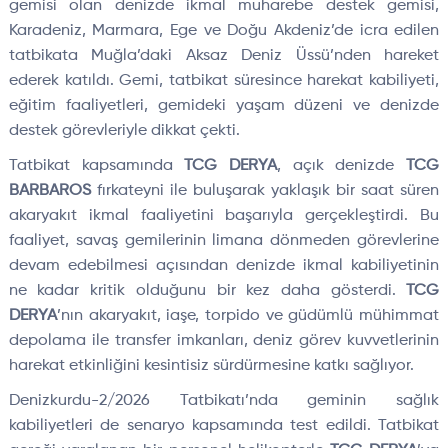
gemisi olan denizde ikmal muharebe destek gemisi,
Karadeniz, Marmara, Ege ve Doğu Akdeniz’de icra edilen
tatbikata Muğla’daki Aksaz Deniz Üssü’nden hareket
ederek katıldı. Gemi, tatbikat süresince harekat kabiliyeti,
eğitim faaliyetleri, gemideki yaşam düzeni ve denizde
destek görevleriyle dikkat çekti.
Tatbikat kapsamında
TCG DERYA
, açık denizde
TCG
BARBAROS
fırkateyni ile buluşarak yaklaşık bir saat süren
akaryakıt ikmal faaliyetini başarıyla gerçekleştirdi. Bu
faaliyet, savaş gemilerinin limana dönmeden görevlerine
devam edebilmesi açısından denizde ikmal kabiliyetinin
ne kadar kritik olduğunu bir kez daha gösterdi.
TCG
DERYA
’nın akaryakıt, iaşe, torpido ve güdümlü mühimmat
depolama ile transfer imkanları, deniz görev kuvvetlerinin
harekat etkinliğini kesintisiz sürdürmesine katkı sağlıyor.
Denizkurdu-2/2026 Tatbikatı’nda geminin sağlık
kabiliyetleri de senaryo kapsamında test edildi. Tatbikat