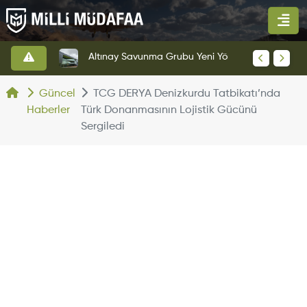
HAVELSAN’dan Azerbaycan Hava Kuvvetlerine Kritik Komuta Kontrol Sistemi İhracatı
Altınay Savunma Grubu Yeni Yönetim Yapısına Geçti
Güncel
TCG DERYA Denizkurdu Tatbikatı’nda
Haberler
Türk Donanmasının Lojistik Gücünü
Sergiledi