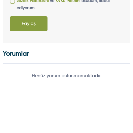
Gizlilik Politikasını
ve
KVKK Metnini
okudum, kabul
ediyorum.
Paylaş
Yorumlar
Henüz yorum bulunmamaktadır.