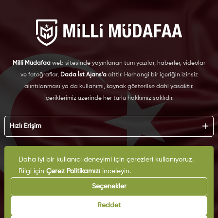
Milli Müdafaa
web sitesinde yayınlanan tüm yazılar, haberler, videolar
ve fotoğraflar,
Dada İst Ajans'a
aittir. Herhangi bir içeriğin izinsiz
alıntılanması ya da kullanımı, kaynak gösterilse dahi yasaktır.
İçeriklerimiz üzerinde her türlü hakkımız saklıdır.
Hızlı Erişim
Hakkımızda
Daha iyi bir kullanıcı deneyimi için çerezleri kullanıyoruz.
Künye
Kurumsal
Reklam
Bilgi için
Çerez Politikamızı
inceleyin.
İş Birliği
KVKK
Seçenekler
Arşiv
Çerez Politikası
İletişim
Reddet
Gizlilik Politikası
Yazarlar
Kullanım Şartları