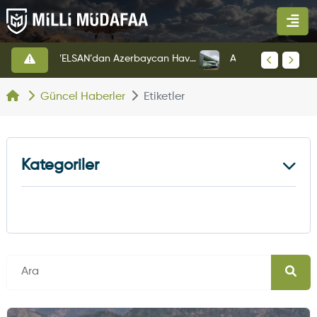
HAVELSAN’dan Azerbaycan Hava Kuvvetlerine Kritik Komuta Kontrol Sistemi İhracatı
Altınay Savunma Grubu Yeni Yönetim Yapısına Geçti
Güncel Haberler
Etiketler
Kategoriler
Kara Haberleri
374
Hava Haberleri
630