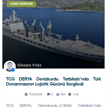
DENIZ HABERLERI
Deniz Haberleri
223
Uydu ve Uzay Haberi
44
Silah ve Mühimmatlar
231
Süheyla Yıldız
TCG DERYA Denizkurdu Tatbikatı’nda Türk
Füze ve Roketler
226
Donanmasının Lojistik Gücünü Sergiledi
11.06.2026
0
356
3 dk
Elektronik Sistemler
537
TCG DERYA, Denizkurdu-2/2026 Tatbikatı’nda