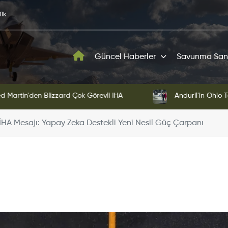
fik
Güncel Haberler
Savunma San
Martin'den Blizzard Çok Görevli İHA
Anduril'in Ohio Te
HA Mesajı: Yapay Zeka Destekli Yeni Nesil Güç Çarpanı