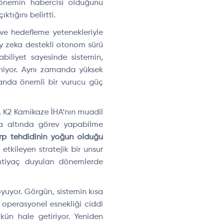
dönemin habercisi olduğunu
tığını belirtti.
 ve hedefleme yetenekleriyle
y zeka destekli otonom sürü
abiliyet sayesinde sistemin,
eniyor. Aynı zamanda yüksek
amanda önemli bir vurucu güç
n, K2 Kamikaze İHA’nın muadil
ma altında görev yapabilme
arp tehdidinin yoğun olduğu
tkileyen stratejik bir unsur
ihtiyaç duyulan dönemlerde
koyuyor. Görgün, sistemin kısa
, operasyonel esnekliği ciddi
mkün hale getiriyor. Yeniden