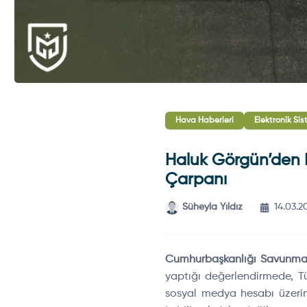
Hava Haberleri
Elektronik Sis
Haluk Görgün’den K
Çarpanı
Süheyla Yıldız
14.03.2
Cumhurbaşkanlığı Savunma
yaptığı değerlendirmede, Tü
sosyal medya hesabı üzerind