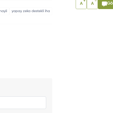
+
-
Gör
A
A
ayii
yapay zeka destekli iha