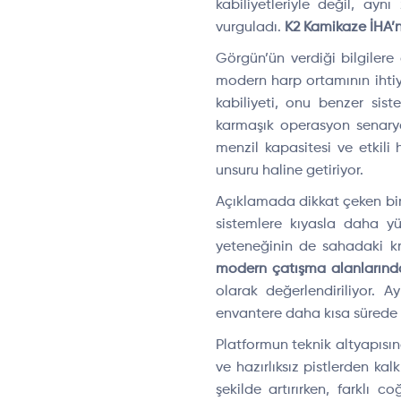
kabiliyetleriyle değil, a
vurguladı.
K2 Kamikaze İHA’n
Görgün’ün verdiği bilgiler
modern harp ortamının ihti
kabiliyeti, onu benzer sist
karmaşık operasyon senaryo
menzil kapasitesi ve etkili
unsuru haline getiriyor.
Açıklamada dikkat çeken bir 
sistemlere kıyasla daha y
yeteneğinin de sahadaki kri
modern çatışma alanlarında 
olarak değerlendiriliyor. 
envantere daha kısa sürede k
Platformun teknik altyapısın
ve hazırlıksız pistlerden ka
şekilde artırırken, farklı 