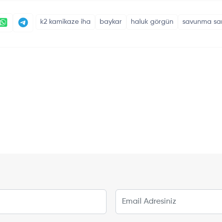
k2 kamikaze iha
baykar
haluk görgün
savunma san