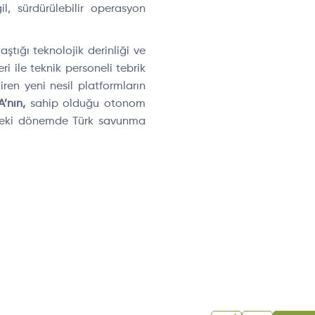
il, sürdürülebilir operasyon
tığı teknolojik derinliği ve
 ile teknik personeli tebrik
ren yeni nesil platformların
’nın,
sahip olduğu otonom
üzdeki dönemde Türk savunma