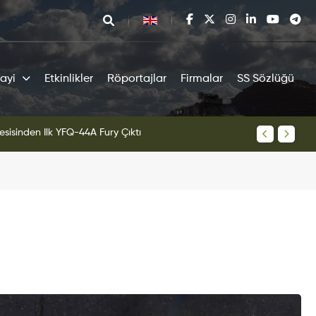
ayi
Etkinlikler
Röportajlar
Firmalar
SS Sözlüğü
sisinden İlk YFQ-44A Fury Çıktı