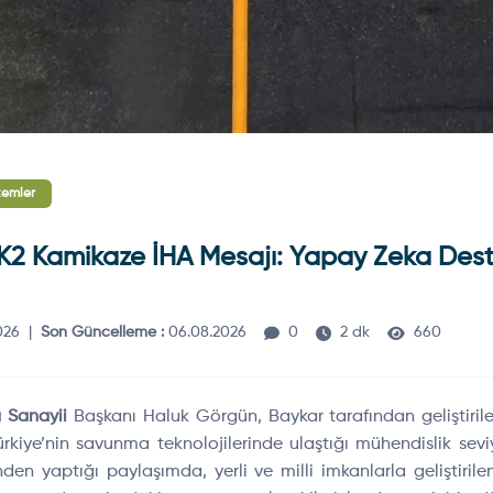
temler
2 Kamikaze İHA Mesajı: Yapay Zeka Deste
026
|
Son Güncelleme :
06.08.2026
0
2 dk
660
 Sanayii
Başkanı Haluk Görgün, Baykar tarafından geliştirile
rkiye’nin savunma teknolojilerinde ulaştığı mühendislik sevi
en yaptığı paylaşımda, yerli ve milli imkanlarla geliştirilen