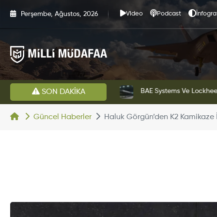
Perşembe, Ağustos, 2026
Video
Podcast
İnfogra
estini Başarıyla Tamamladı
BAE Systems Ve Lockheed 
SON DAKİKA
Güncel Haberler
Haluk Görgün’den K2 Kamikaze İ