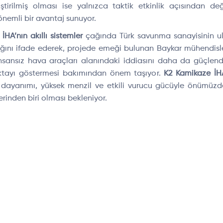
liştirilmiş olması ise yalnızca taktik etkinlik açısından değ
nemli bir avantaj sunuyor.
HA’nın akıllı sistemler
çağında Türk savunma sanayisinin ulaş
ğını ifade ederek, projede emeği bulunan Baykar mühendisleri
 insansız hava araçları alanındaki iddiasını daha da güçlendi
noktayı göstermesi bakımından önem taşıyor.
K2 Kamikaze İHA
arp dayanımı, yüksek menzil ve etkili vurucu gücüyle önüm
erinden biri olması bekleniyor.