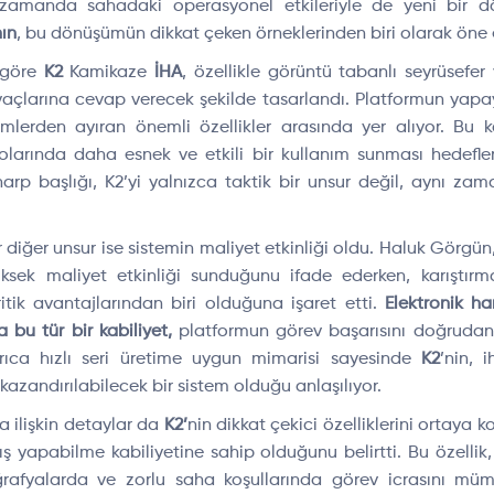
ynı zamanda sahadaki operasyonel etkileriyle de yeni bir 
ın
, bu dönüşümün dikkat çeken örneklerinden biri olarak öne çık
e göre
K2
Kamikaze
İHA
, özellikle görüntü tabanlı seyrüsefer
yaçlarına cevap verecek şekilde tasarlandı. Platformun yapa
emlerden ayıran önemli özellikler arasında yer alıyor. Bu k
larında daha esnek ve etkili bir kullanım sunması hedefl
 harp başlığı, K2’yi yalnızca taktik bir unsur değil, aynı z
diğer unsur ise sistemin maliyet etkinliği oldu. Haluk Görgü
üksek maliyet etkinliği sunduğunu ifade ederken, karıştır
tik avantajlarından biri olduğuna işaret etti.
Elektronik h
bu tür bir kabiliyet,
platformun görev başarısını doğrudan e
Ayrıca hızlı seri üretime uygun mimarisi sayesinde
K2
’nin, 
azandırılabilecek bir sistem olduğu anlaşılıyor.
a ilişkin detaylar da
K2’
nin dikkat çekici özelliklerini ortaya 
lkış yapabilme kabiliyetine sahip olduğunu belirtti. Bu özellik
coğrafyalarda ve zorlu saha koşullarında görev icrasını mü