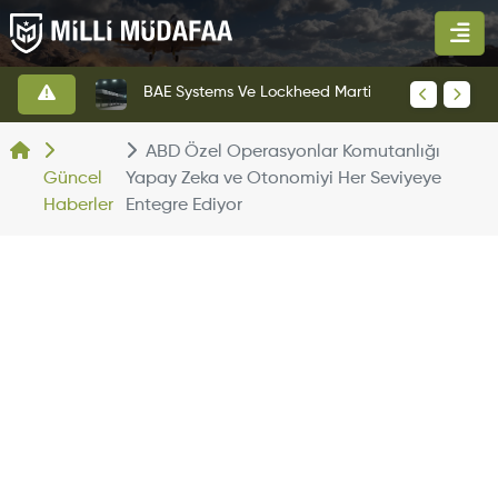
KAAN Savaş Uçağı Ön Uçuş Taksi Testini Başarıyla Tamamladı
BAE Systems Ve Lockheed Martin'den Blizzard Çok Görevli İHA
ABD Özel Operasyonlar Komutanlığı
Güncel
Yapay Zeka ve Otonomiyi Her Seviyeye
Haberler
Entegre Ediyor