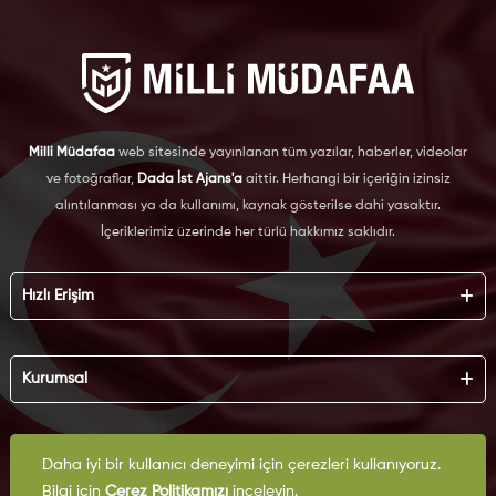
Milli Müdafaa
web sitesinde yayınlanan tüm yazılar, haberler, videolar
ve fotoğraflar,
Dada İst Ajans'a
aittir. Herhangi bir içeriğin izinsiz
alıntılanması ya da kullanımı, kaynak gösterilse dahi yasaktır.
İçeriklerimiz üzerinde her türlü hakkımız saklıdır.
Hızlı Erişim
Hakkımızda
Künye
Kurumsal
Reklam
İş Birliği
KVKK
Arşiv
Çerez Politikası
Daha iyi bir kullanıcı deneyimi için çerezleri kullanıyoruz.
İletişim
Gizlilik Politikası
Yazarlar
Bilgi için
Çerez Politikamızı
inceleyin.