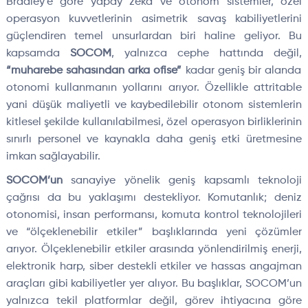
Bradley’e göre yapay zeka ve otonom sistemler, özel
operasyon kuvvetlerinin asimetrik savaş kabiliyetlerini
güçlendiren temel unsurlardan biri haline geliyor. Bu
kapsamda
SOCOM
, yalnızca cephe hattında değil,
“muharebe sahasından arka ofise”
kadar geniş bir alanda
otonomi kullanmanın yollarını arıyor. Özellikle attritable
yani düşük maliyetli ve kaybedilebilir otonom sistemlerin
kitlesel şekilde kullanılabilmesi, özel operasyon birliklerinin
sınırlı personel ve kaynakla daha geniş etki üretmesine
imkan sağlayabilir.
SOCOM’un
sanayiye yönelik geniş kapsamlı teknoloji
çağrısı da bu yaklaşımı destekliyor. Komutanlık; deniz
otonomisi, insan performansı, komuta kontrol teknolojileri
ve “ölçeklenebilir etkiler” başlıklarında yeni çözümler
arıyor. Ölçeklenebilir etkiler arasında yönlendirilmiş enerji,
elektronik harp, siber destekli etkiler ve hassas angajman
araçları gibi kabiliyetler yer alıyor. Bu başlıklar, SOCOM’un
yalnızca tekil platformlar değil, görev ihtiyacına göre