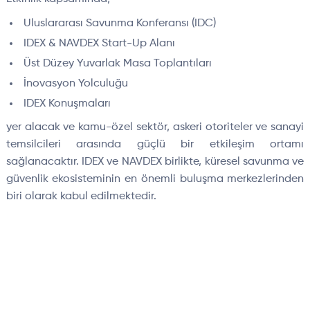
Uluslararası Savunma Konferansı (IDC)
IDEX & NAVDEX Start-Up Alanı
Üst Düzey Yuvarlak Masa Toplant
ıları
İnovasyon
Yolculuğu
IDEX Konuşmaları
yer alacak ve kamu-
özel sektör, askeri otoriteler ve sanayi
temsilcileri aras
ında g
üçlü bir etkile
şim ortamı
sağlanacaktır. IDEX ve NAVDEX birlikte, k
üresel savunma ve
güvenlik ekosisteminin en önemli bulu
şma merkezlerinden
biri olarak kabul edilmektedir.