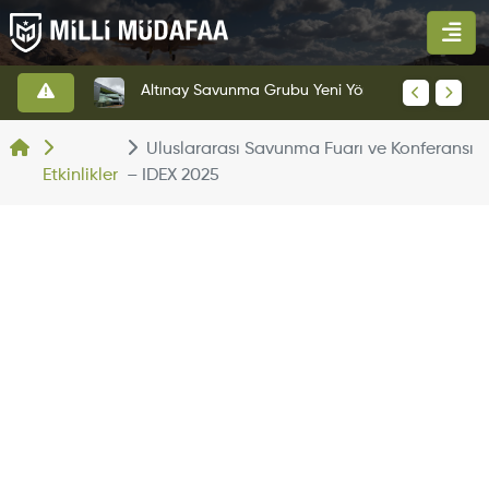
HAVELSAN’dan Azerbaycan Hava Kuvvetlerine Kritik Komuta Kontrol Sistemi İhracatı
Altınay Savunma Grubu Yeni Yönetim Yapısına Geçti
Uluslararası Savunma Fuarı ve Konferansı
Etkinlikler
– IDEX 2025