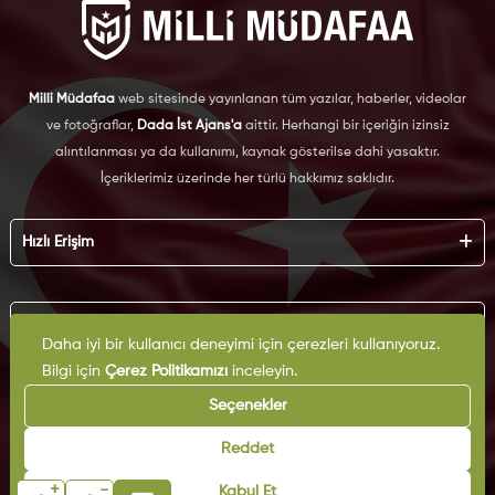
Milli Müdafaa
web sitesinde yayınlanan tüm yazılar, haberler, videolar
ve fotoğraflar,
Dada İst Ajans'a
aittir. Herhangi bir içeriğin izinsiz
alıntılanması ya da kullanımı, kaynak gösterilse dahi yasaktır.
İçeriklerimiz üzerinde her türlü hakkımız saklıdır.
Hızlı Erişim
Hakkımızda
Künye
Kurumsal
Reklam
Daha iyi bir kullanıcı deneyimi için çerezleri kullanıyoruz.
İş Birliği
Bilgi için
Çerez Politikamızı
inceleyin.
KVKK
Arşiv
Çerez Politikası
Seçenekler
İletişim
Gizlilik Politikası
Yazarlar
Kullanım Şartları
Reddet
Yayın İlkeleri
+
-
Kabul Et