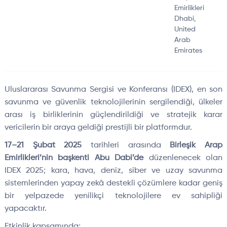
Emirlikleri
Dhabi,
United
Arab
Emirates
Uluslararas
ı Savunma Sergisi ve Konferansı (IDEX), en son
savunma ve g
üvenlik teknolojilerinin sergilendi
ği,
ülkeler
aras
ı iş birliklerinin g
üçlendirildi
ği ve stratejik karar
vericilerin bir araya geldiği prestijli bir platformdur.
17
–21
Şubat 2025
tarihleri arasında
Birleşik Arap
Emirlikleri’nin başkenti Abu Dabi’de
d
üzenlenecek olan
IDEX 2025; kara, hava, deniz, siber ve uzay savunma
sistemlerinden yapay zekâ destekli çözümlere kadar geni
ş
bir yelpazede yenilik
çi teknolojilere ev sahipli
ği
yapacaktır.
Etkinlik kapsamında;