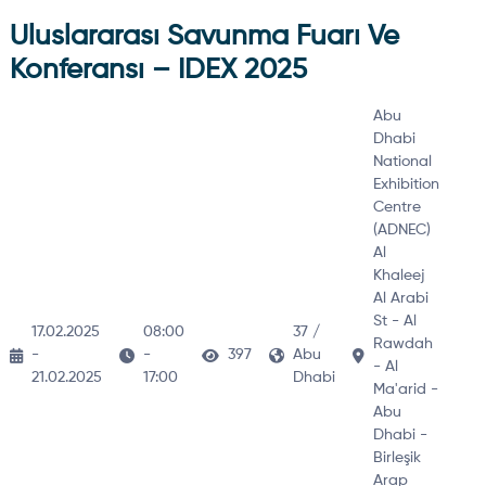
Uluslararası Savunma Fuarı Ve
Konferansı – IDEX 2025
Abu
Dhabi
National
Exhibition
Centre
(ADNEC)
Al
Khaleej
Al Arabi
St - Al
17.02.2025
08:00
37 /
Rawdah
-
-
397
Abu
- Al
21.02.2025
17:00
Dhabi
Ma'arid -
Abu
Dhabi -
Birleşik
Arap