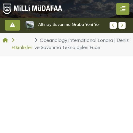
HAVELSAN’dan Azerbaycan Hava Kuvvetlerine Kritik Komuta Kontrol Sistemi İhracatı
Altınay Savunma Grubu Yeni Yönetim Yapısına Geçti
Oceanology International Londra | Deniz
Etkinlikler
ve Savunma Teknolojileri Fuarı