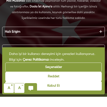
Milli Müdafaa
web sitesinde yayınlanan tüm yazılar, haberler, videolar
ve fotoğraflar,
Dada İst Ajans'a
aittir. Herhangi bir içeriğin izinsiz
alıntılanması ya da kullanımı, kaynak gösterilse dahi yasaktır.
İçeriklerimiz üzerinde her türlü hakkımız saklıdır.
Hızlı Erişim
Hakkımızda
Künye
Kurumsal
Reklam
Daha iyi bir kullanıcı deneyimi için çerezleri kullanıyoruz.
İş Birliği
Bilgi için
Çerez Politikamızı
inceleyin.
KVKK
Arşiv
Çerez Politikası
Seçenekler
İletişim
Gizlilik Politikası
Yazarlar
Kullanım Şartları
Reddet
Yayın İlkeleri
+
-
Kabul Et
A
A
© Copyright 2025 | Milli Müdafaa