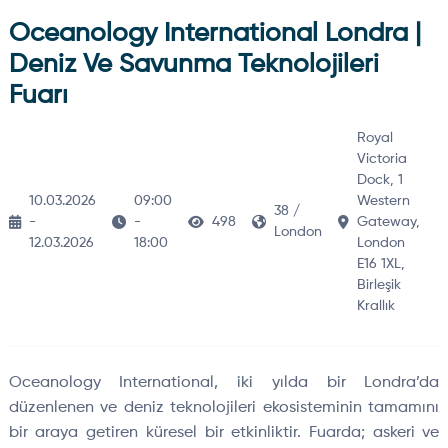
Oceanology International Londra |
Deniz Ve Savunma Teknolojileri
Fuarı
Royal
Victoria
Dock, 1
10.03.2026
09:00
Western
38 /
-
-
498
Gateway,
London
12.03.2026
18:00
London
E16 1XL,
Birleşik
Krallık
Oceanology International, iki yılda bir Londra’da
düzenlenen ve deniz teknolojileri ekosisteminin tamamını
bir araya getiren küresel bir etkinliktir. Fuarda; askeri ve