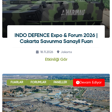
INDO DEFENCE Expo & Forum 2026 |
Cakarta Savunma Sanayii Fuarı
18.11.2026
Jakarta
Etkinliği Gör
Devam Ediyor
FUARLAR
FORUMLAR
PANELLER
B2B GÖRÜŞMELERI
ULU