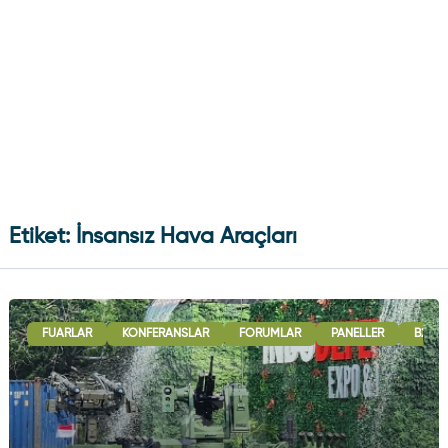
Etiket: İnsansız Hava Araçları
FUARLAR
KONFERANSLAR
FORUMLAR
PANELLER
B2B G