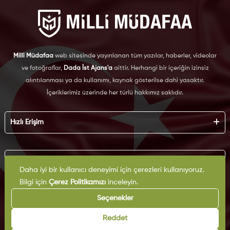
Milli Müdafaa
web sitesinde yayınlanan tüm yazılar, haberler, videolar
ve fotoğraflar,
Dada İst Ajans'a
aittir. Herhangi bir içeriğin izinsiz
alıntılanması ya da kullanımı, kaynak gösterilse dahi yasaktır.
İçeriklerimiz üzerinde her türlü hakkımız saklıdır.
Hızlı Erişim
Hakkımızda
Künye
Kurumsal
Reklam
Daha iyi bir kullanıcı deneyimi için çerezleri kullanıyoruz.
İş Birliği
Bilgi için
Çerez Politikamızı
inceleyin.
KVKK
Arşiv
Çerez Politikası
Seçenekler
İletişim
Gizlilik Politikası
Yazarlar
Kullanım Şartları
Reddet
Yayın İlkeleri