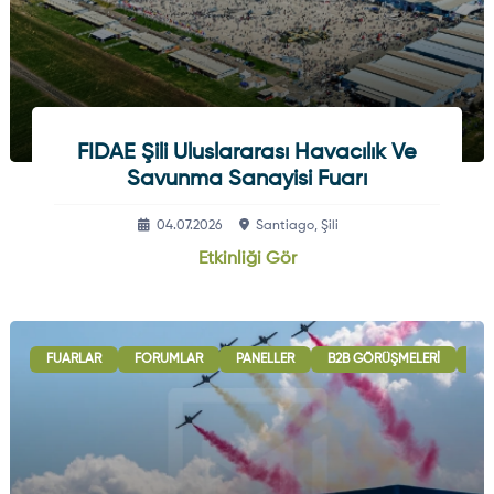
FIDAE Şili Uluslararası Havacılık Ve
Savunma Sanayisi Fuarı
04.07.2026
Santiago, Şili
Etkinliği Gör
FUARLAR
FORUMLAR
PANELLER
B2B GÖRÜŞMELERI
ULU