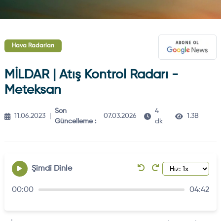
Hava Radarları
MİLDAR | Atış Kontrol Radarı -
Meteksan
Son
4
11.06.2023
|
07.03.2026
1.3B
Güncelleme :
dk
Şimdi Dinle
00:00
04:42