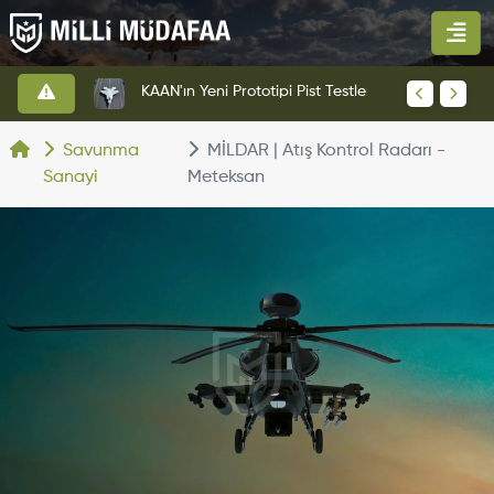
Altınay Savunma Grubu Yeni Yönetim Yapısına Geçti
KAAN'ın Yeni Prototipi Pist Testlerine Başladı
Savunma
MİLDAR | Atış Kontrol Radarı -
Sanayi
Meteksan