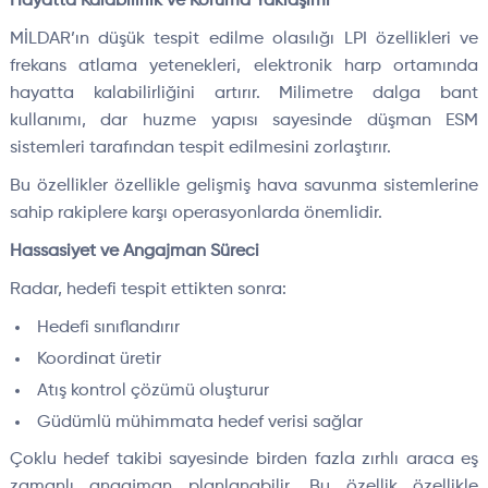
Hayatta Kalabilirlik ve Koruma Yaklaşımı
MİLDAR’ın düşük tespit edilme olasılığı LPI özellikleri ve
frekans atlama yetenekleri, elektronik harp ortamında
hayatta kalabilirliğini artırır. Milimetre dalga bant
kullanımı, dar huzme yapısı sayesinde düşman ESM
sistemleri tarafından tespit edilmesini zorlaştırır.
Bu özellikler özellikle gelişmiş hava savunma sistemlerine
sahip rakiplere karşı operasyonlarda önemlidir.
Hassasiyet ve Angajman Süreci
Radar, hedefi tespit ettikten sonra:
Hedefi sınıflandırır
Koordinat üretir
Atış kontrol çözümü oluşturur
Güdümlü mühimmata hedef verisi sağlar
Çoklu hedef takibi sayesinde birden fazla zırhlı araca eş
zamanlı angajman planlanabilir. Bu özellik özellikle