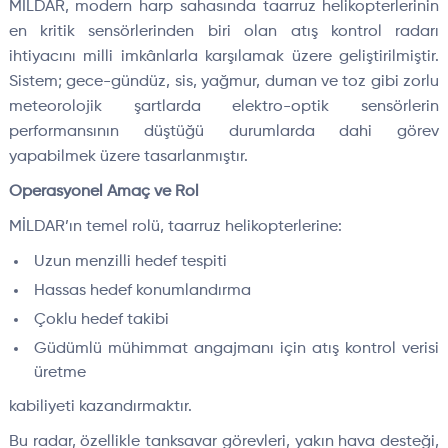
MİLDAR, modern harp sahasında taarruz helikopterlerinin
en kritik sensörlerinden biri olan atış kontrol radarı
ihtiyacını milli imkânlarla karşılamak üzere geliştirilmiştir.
Sistem; gece-gündüz, sis, yağmur, duman ve toz gibi zorlu
meteorolojik şartlarda elektro-optik sensörlerin
performansının düştüğü durumlarda dahi görev
yapabilmek üzere tasarlanmıştır.
Operasyonel Amaç ve Rol
MİLDAR’ın temel rolü, taarruz helikopterlerine:
Uzun menzilli hedef tespiti
Hassas hedef konumlandırma
Çoklu hedef takibi
Güdümlü mühimmat angajmanı için atış kontrol verisi
üretme
kabiliyeti kazandırmaktır.
Bu radar, özellikle tanksavar görevleri, yakın hava desteği,