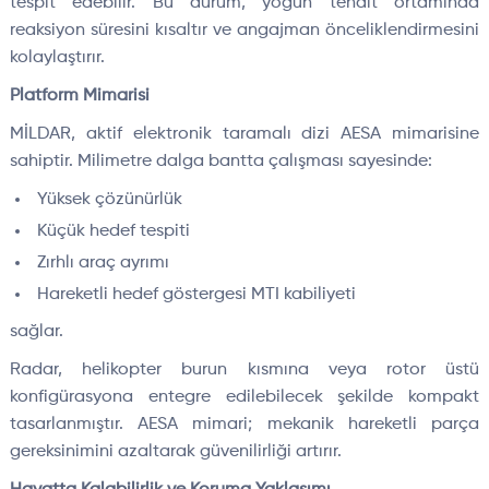
tespit edebilir. Bu durum, yoğun tehdit ortamında
reaksiyon süresini kısaltır ve angajman önceliklendirmesini
kolaylaştırır.
Platform Mimarisi
MİLDAR, aktif elektronik taramalı dizi AESA mimarisine
sahiptir. Milimetre dalga bantta çalışması sayesinde:
Yüksek çözünürlük
Küçük hedef tespiti
Zırhlı araç ayrımı
Hareketli hedef göstergesi MTI kabiliyeti
sağlar.
Radar, helikopter burun kısmına veya rotor üstü
konfigürasyona entegre edilebilecek şekilde kompakt
tasarlanmıştır. AESA mimari; mekanik hareketli parça
gereksinimini azaltarak güvenilirliği artırır.