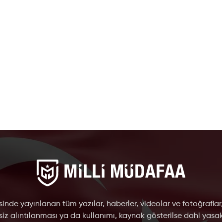
inde yayınlanan tüm yazılar, haberler, videolar ve fotoğraflar
nsiz alıntılanması ya da kullanımı, kaynak gösterilse dahi yasakt