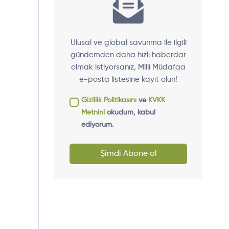
Ulusal ve global savunma ile ilgili
gündemden daha hızlı haberdar
olmak istiyorsanız, Milli Müdafaa
e-posta listesine kayıt olun!
Gizlilik Politikasını
ve
KVKK
Metnini
okudum, kabul
ediyorum.
Şimdi Abone ol