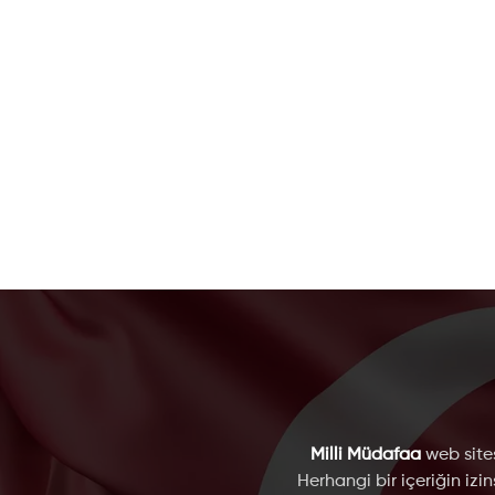
Milli Müdafaa
web sites
Herhangi bir içeriğin izi