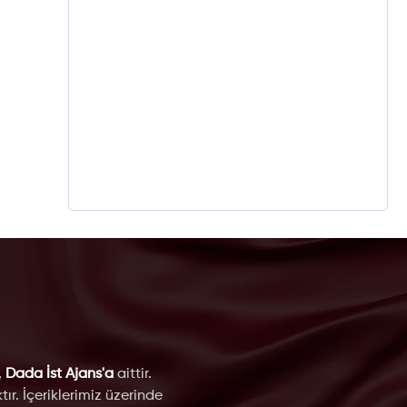
,
Dada İst Ajans'a
aittir.
ır. İçeriklerimiz üzerinde