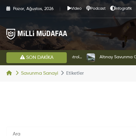
Pazar, Ağustos, 2026
Video
Podcast
İnfografik
HAVELSAN’dan Azerbaycan Hava Kuvvetlerine Kritik Komuta Kontrol Sistemi İhracatı
Altınay Savunma Grubu Ye
SON DAKİKA
Savunma Sanayi
Etiketler