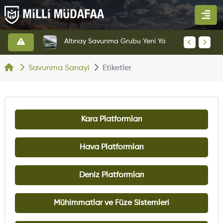
HAVELSAN’dan Azerbaycan Hava Kuvvetlerine Kritik Komuta Kontrol Sistemi İhracatı
Altınay Savunma Grubu Yeni Yönetim Yapısına Geçti
Savunma Sanayi
Etiketler
Kara Platformları
Hava Platformları
Deniz Platformları
Mühimmatlar ve Füze Sistemleri