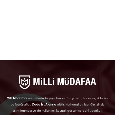
Milli Müdafaa
web sitesinde yayınlanan tüm yazılar, haberler, videolar
ve fotoğraflar,
Dada İst Ajans'a
aittir. Herhangi bir içeriğin izinsiz
alıntılanması ya da kullanımı, kaynak gösterilse dahi yasaktır.