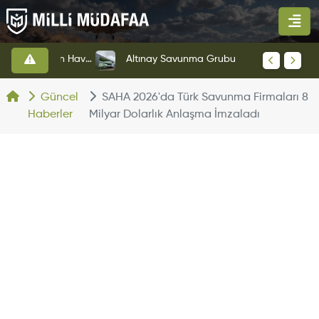
HAVELSAN’dan Azerbaycan Hava Kuvvetlerine Kritik Komuta Kontrol Sistemi İhracatı
Altınay Savunma Grubu Yeni Yönetim Yapısına Geçti
Güncel
SAHA 2026'da Türk Savunma Firmaları 8
Haberler
Milyar Dolarlık Anlaşma İmzaladı