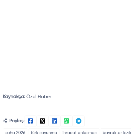
Kaynakça:
Özel Haber
Paylaş:
saha 2026
türk savunma
ihracat anlaşması
bayraktar kızıle