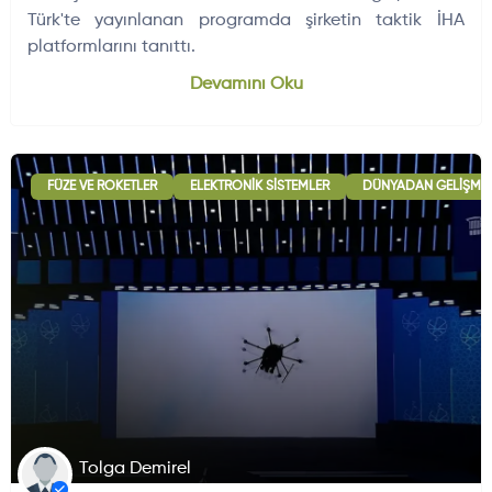
Türk'te yayınlanan programda şirketin taktik İHA
platformlarını tanıttı.
Dünyadan Gelişmeler
704
Devamını Oku
FÜZE VE ROKETLER
ELEKTRONIK SISTEMLER
DÜNYADAN GELIŞME
Tolga Demirel