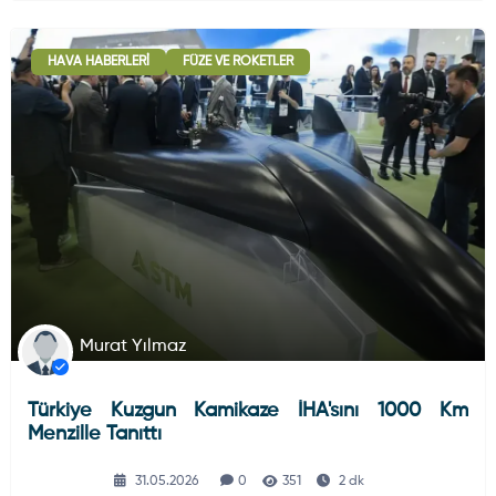
HAVA HABERLERI
FÜZE VE ROKETLER
Murat Yılmaz
Türkiye Kuzgun Kamikaze İHA'sını 1000 Km
Menzille Tanıttı
31.05.2026
0
351
2 dk