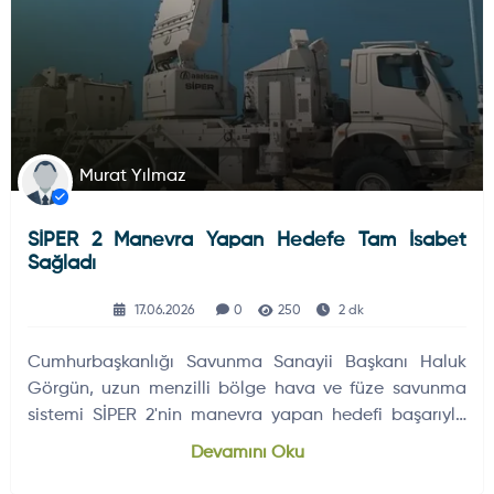
Murat Yılmaz
SİPER 2 Manevra Yapan Hedefe Tam İsabet
Sağladı
17.06.2026
0
250
2 dk
Cumhurbaşkanlığı Savunma Sanayii Başkanı Haluk
Görgün, uzun menzilli bölge hava ve füze savunma
sistemi SİPER 2'nin manevra yapan hedefi başarıyla
imha ettiğini…
Devamını Oku