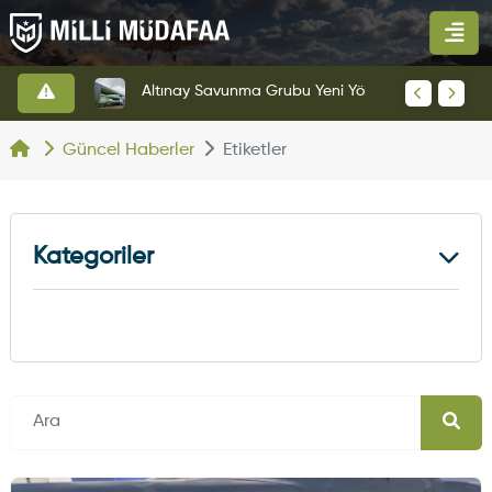
HAVELSAN’dan Azerbaycan Hava Kuvvetlerine Kritik Komuta Kontrol Sistemi İhracatı
Altınay Savunma Grubu Yeni Yönetim Yapısına Geçti
Güncel Haberler
Etiketler
Kategoriler
Kara Haberleri
374
Hava Haberleri
630