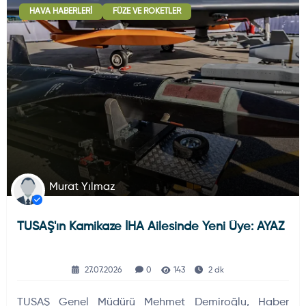
HAVA HABERLERI
FÜZE VE ROKETLER
Deniz Haberleri
223
Uydu ve Uzay Haberi
44
Silah ve Mühimmatlar
231
Murat Yılmaz
TUSAŞ'ın Kamikaze İHA Ailesinde Yeni Üye: AYAZ
Füze ve Roketler
226
27.07.2026
0
143
2 dk
Elektronik Sistemler
537
TUSAŞ Genel Müdürü Mehmet Demiroğlu, Haber