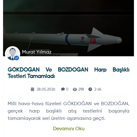
Murat Yılmaz
GÖKDOĞAN Ve BOZDOĞAN Harp Başlıklı
Testleri Tamamladı
28.05.2026
0
298
2 dk
Milli hava-hava füzeleri GÖKDOĞAN ve BOZDOĞAN,
gerçek harp başlıklı atış testlerini başarıyla
tamamlayarak seri üretim aşamasına geçti.
Devamını Oku