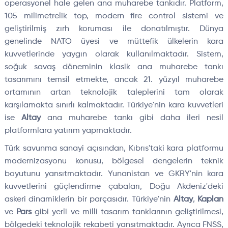
operasyonel hale gelen ana muharebe tankıdır. Platform,
105 milimetrelik top, modern fire control sistemi ve
geliştirilmiş zırh koruması ile donatılmıştır. Dünya
genelinde NATO üyesi ve müttefik ülkelerin kara
kuvvetlerinde yaygın olarak kullanılmaktadır. Sistem,
soğuk savaş döneminin klasik ana muharebe tankı
tasarımını temsil etmekte, ancak 21. yüzyıl muharebe
ortamının artan teknolojik taleplerini tam olarak
karşılamakta sınırlı kalmaktadır. Türkiye'nin kara kuvvetleri
ise
Altay
ana muharebe tankı gibi daha ileri nesil
platformlara yatırım yapmaktadır.
Türk savunma sanayi açısından, Kıbrıs'taki kara platformu
modernizasyonu konusu, bölgesel dengelerin teknik
boyutunu yansıtmaktadır. Yunanistan ve GKRY'nin kara
kuvvetlerini güçlendirme çabaları, Doğu Akdeniz'deki
askeri dinamiklerin bir parçasıdır. Türkiye'nin
Altay
,
Kaplan
ve
Pars
gibi yerli ve milli tasarım tanklarının geliştirilmesi,
bölgedeki teknolojik rekabeti yansıtmaktadır. Ayrıca FNSS,