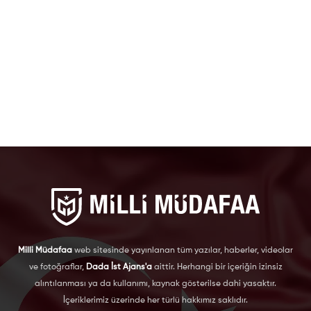
Milli Müdafaa
web sitesinde yayınlanan tüm yazılar, haberler, videolar
ve fotoğraflar,
Dada İst Ajans'a
aittir. Herhangi bir içeriğin izinsiz
alıntılanması ya da kullanımı, kaynak gösterilse dahi yasaktır.
İçeriklerimiz üzerinde her türlü hakkımız saklıdır.