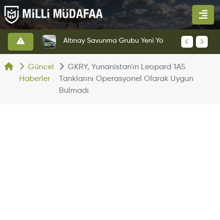
HAVELSAN’dan Azerbaycan Hava Kuvvetlerine Kritik Komuta Kontrol Sistemi İhracatı
Altınay Savunma Grubu Yeni Yönetim Yapısına Geçti
Güncel
GKRY, Yunanistan'ın Leopard 1A5
Haberler
Tanklarını Operasyonel Olarak Uygun
Bulmadı