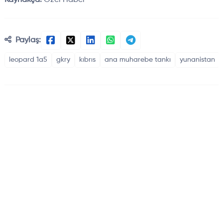
Kaynakça:
Özel Haber
Paylaş:
leopard 1a5
gkry
kıbrıs
ana muharebe tankı
yunanistan