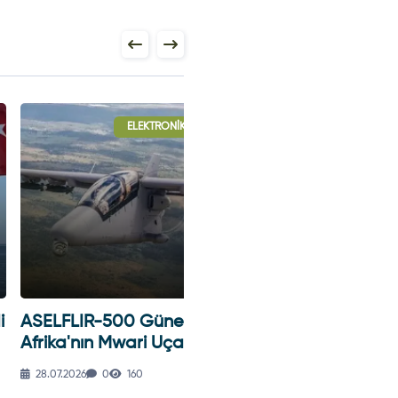
ELEKTRONIK SISTEMLER
ELEKTRONIK SISTE
IR-500 Güney
ASPILSAN Enerji'nin Taşın
nın Mwari Uçağına
Güç Sistemleri Tanıtıldı
 Edildi
6
0
160
27.07.2026
0
147