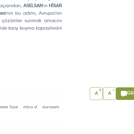
 açısından,
ASELSAN
'ın
HİSAR
nsa
'nın bu adımı, Avrupa'nın
if çözümler sunmak amacını
dide karşı koyma kapasitesini
+
-
Gör
A
A
aster füze
mica vl
eurosam