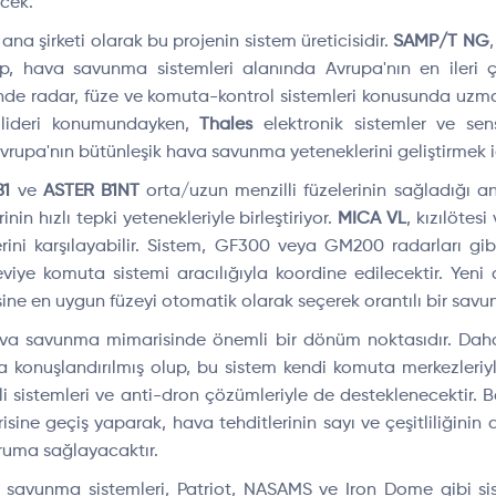
ecek.
n ana şirketi olarak bu projenin sistem üreticisidir.
SAMP/T NG
lup, hava savunma sistemleri alanında Avrupa'nın en ileri çö
de radar, füze ve komuta-kontrol sistemleri konusunda uz
 lideri konumundayken,
Thales
elektronik sistemler ve sen
vrupa'nın bütünleşik hava savunma yeteneklerini geliştirmek içi
B1
ve
ASTER B1NT
orta/uzun menzilli füzelerinin sağladığı ant
inin hızlı tepki yetenekleriyle birleştiriyor.
MICA VL
, kızılötes
lerini karşılayabilir. Sistem, GF300 veya GM200 radarları gib
iye komuta sistemi aracılığıyla koordine edilecektir. Ye
ine en uygun füzeyi otomatik olarak seçerek orantılı bir savu
ava savunma mimarisinde önemli bir dönüm noktasıdır. Da
 konuşlandırılmış olup, bu sistem kendi komuta merkezleriyl
li sistemleri ve anti-dron çözümleriyle de desteklenecektir.
ine geçiş yaparak, hava tehditlerinin sayı ve çeşitliliğinin
oruma sağlayacaktır.
savunma sistemleri, Patriot, NASAMS ve Iron Dome gibi siste