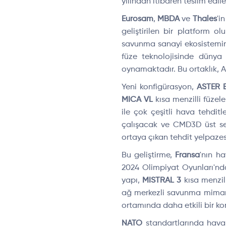
yılından itibaren teslim edil
Eurosam
,
MBDA
ve
Thales
'i
geliştirilen bir platform o
savunma sanayi ekosistemin
füze teknolojisinde dünya
oynamaktadır. Bu ortaklık, A
Yeni konfigürasyon,
ASTER 
MICA VL
kısa menzilli füzeler
ile çok çeşitli hava tehdit
çalışacak ve CMD3D üst sev
ortaya çıkan tehdit yelpazes
Bu geliştirme,
Fransa
'nın h
2024 Olimpiyat Oyunları'nda
yapı,
MISTRAL 3
kısa menzil
ağ merkezli savunma mimaris
ortamında daha etkili bir k
NATO
standartlarında hava 