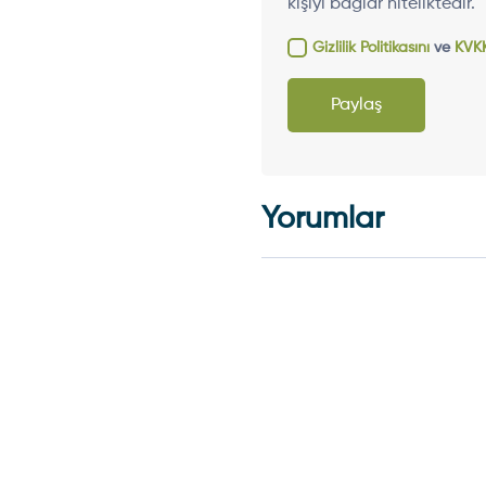
kişiyi bağlar niteliktedir.
Gizlilik Politikasını
ve
KVKK
Paylaş
Yorumlar