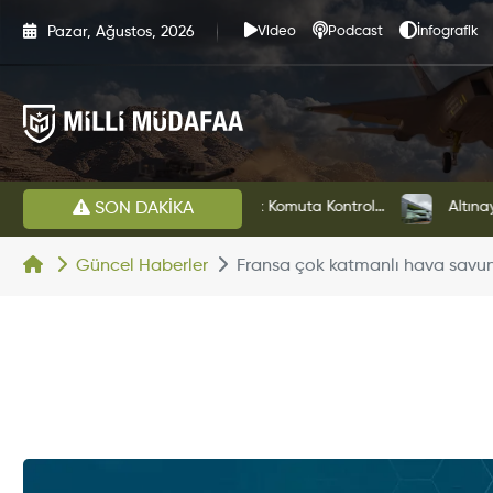
Pazar, Ağustos, 2026
Video
Podcast
İnfografik
HAVELSAN’dan Azerbaycan Hava Kuvvetlerine Kritik Komuta Kontrol Sistemi İhracatı
Altınay Savunma Grubu Ye
SON DAKİKA
Güncel Haberler
Fransa çok katmanlı hava savunm