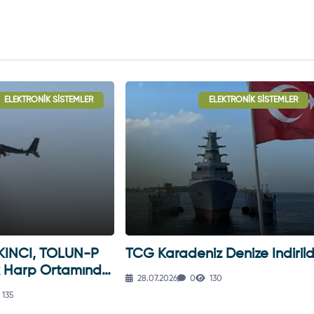
STEMLER
OKETLER
ELEKTRONIK SISTEMLER
LUN-P
TCG Karadeniz Denize Indirildi
ASELFL
tamında
Afrika'
28.07.2026
0
130
Entegre
28.07.202