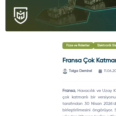
Füze ve Roketler
Elektronik Si
Fransa Çok Katmanl
Tolga Demirel
11.06.2
Fransa
, Havacılık ve Uzay 
çok katmanlı bir versiyonu
tarafından 30 Nisan 2026
birleştirilmesini öngörüyo