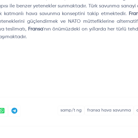
pısı ile benzer yetenekler sunmaktadır. Türk savunma sanayi
ok katmanlı hava savunma konseptini takip etmektedir.
Fra
eneklerini güçlendirmek ve NATO müttefiklerine alternat
ya teslimatı,
Fransa
'nın önümüzdeki on yıllarda her türlü teh
aşımaktadır.
samp/t ng
fransa hava savunma