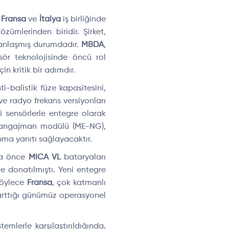
,
Fransa
ve
İtalya
iş birliğinde
zümlerinden biridir. Şirket,
manlaşmış durumdadır.
MBDA
,
sör teknolojisinde öncü rol
n kritik bir adımdır.
i-balistik füze kapasitesini,
i ve radyo frekans versiyonları
i sensörlerle entegre olarak
ni angajman modülü (ME-NG),
nma yanıtı sağlayacaktır.
ha önce
MICA VL
bataryaları
e donatılmıştı. Yeni entegre
 Böylece
Fransa
, çok katmanlı
 arttığı günümüz operasyonel
mlerle karşılaştırıldığında,