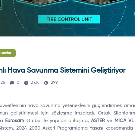
stemler
ı Hava Savunma Sistemini Geliştiriyor
026
0
2 dk
299
Kuvvetleri'nin hava savunma yeteneklerini güçlendirmek ama
nun geliştirilmesi için sözleşme imzaladı. Ortak Silahlan
'da
Eurosam
Grubu ile yapılan anlaşma,
ASTER
ve
MICA VL
r. Sistem, 2024-2030 Askeri Programlama Yasası kapsamında