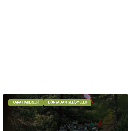
KARA HABERLERI
DÜNYADAN GELIŞMELER