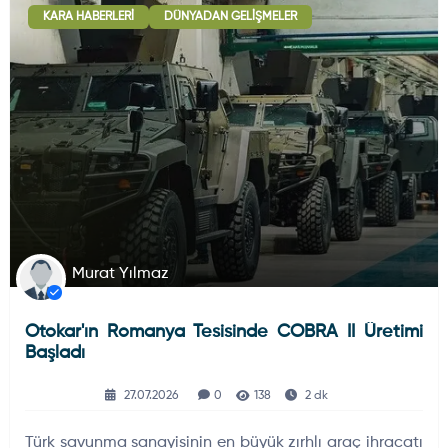
KARA HABERLERI
DÜNYADAN GELIŞMELER
Deniz Haberleri
223
Uydu ve Uzay Haberi
44
Silah ve Mühimmatlar
231
Murat Yılmaz
Otokar'ın Romanya Tesisinde COBRA II Üretimi
Füze ve Roketler
226
Başladı
27.07.2026
0
138
2 dk
Elektronik Sistemler
537
Türk savunma sanayisinin en büyük zırhlı araç ihracatı