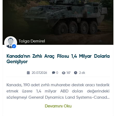
Tolga Demirel
Kanada'nın Zırhlı Araç Filosu 1,4 Milyar Dolarla
Genişliyor
20.07.2026
0
167
2 dk
Kanada, 190 adet zırhlı muharebe destek aracı tedarik
etmek üzere 1,4 milyar ABD doları değerindeki
sözleşmeyi General Dynamics Land Systems-Canada
ile imzaladı.
Devamını Oku