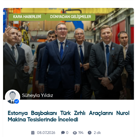
KARA HABERLERI
DÜNYADAN GELIŞMELER
Süheyla Yıldız
Estonya Başbakanı Türk Zırhlı Araçlarını Nurol
Makina Tesislerinde İnceledi
08.07.2026
0
194
2 dk