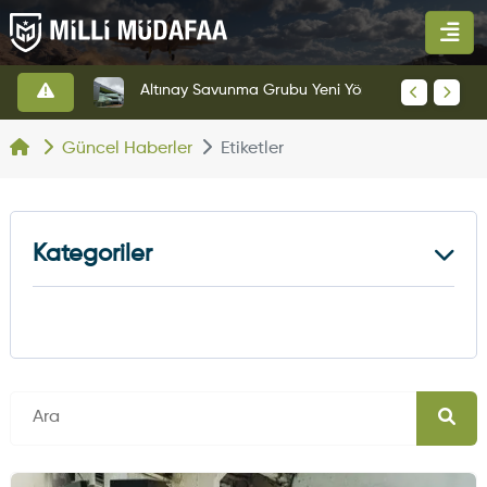
HAVELSAN’dan Azerbaycan Hava Kuvvetlerine Kritik Komuta Kontrol Sistemi İhracatı
Altınay Savunma Grubu Yeni Yönetim Yapısına Geçti
Güncel Haberler
Etiketler
Kategoriler
Kara Haberleri
374
Hava Haberleri
630