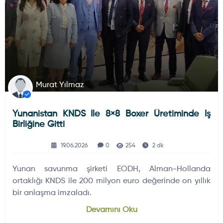
Murat Yılmaz
Yunanistan KNDS Ile 8×8 Boxer Üretiminde Iş
Birliğine Gitti
19.06.2026
0
254
2 dk
Yunan savunma şirketi EODH, Alman-Hollanda
ortaklığı KNDS ile 200 milyon euro değerinde on yıllık
bir anlaşma imzaladı.
Devamını Oku