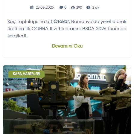
23.05.2026
0
290
2 dk
Koç Topluluğu'na ait
Otokar
, Romanya'da yerel olarak
üretilen ilk COBRA II zırhlı aracını BSDA 2026 fuarında
sergiledi.
Devamını Oku
KARA HABERLERI