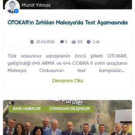
Murat Yılmaz
OTOKAR'ın Zırhlıları Malezya'da Test Aşamasında
20.06.2026
0
263
2 dk
Türk savunma sanayisinin öncü şirketi OTOKAR,
geliştirdiği 6×6 ARMA ve 4×4 COBRA II zırhlı araçlarını
Malezya Ordusunun test kampüsünde
değerlendirmeye sundu.
Devamını Oku
KARA HABERLERI
DÜNYADAN GELIŞMELER