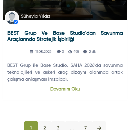
Süheyla Yıldız
BEST Grup Ve Base Studio’dan Savunma
Araçlarında Stratejik İşbirliği
11.05.2026
0
495
2 dk
BEST Grup ile Base Studio, SAHA 2026’da savunma
teknolojileri ve askeri araç dizaynı alanında ortak
çalışma anlaşması imzaladı.
Devamını Oku
1
2
3
...
7