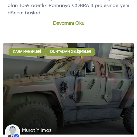
olan 1059 adetlik Romanya COBRA II projesinde yeni
dönem başladı.
Dünyadan Gelişmeler
704
Devamını Oku
KARA HABERLERI
DÜNYADAN GELIŞMELER
Murat Yılmaz