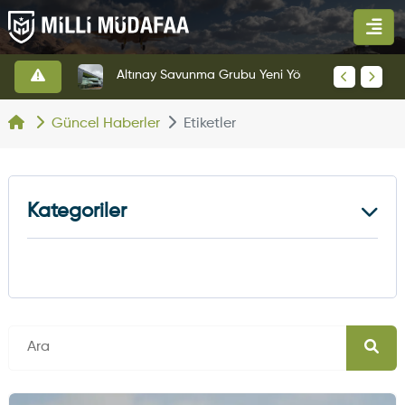
HAVELSAN’dan Azerbaycan Hava Kuvvetlerine Kritik Komuta Kontrol Sistemi İhracatı
Altınay Savunma Grubu Yeni Yönetim Yapısına Geçti
Güncel Haberler
Etiketler
Kategoriler
Kara Haberleri
374
Hava Haberleri
630