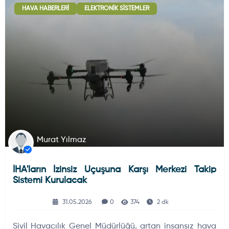
HAVA HABERLERI
ELEKTRONIK SISTEMLER
Deniz Haberleri
223
Uydu ve Uzay Haberi
44
Silah ve Mühimmatlar
231
Murat Yılmaz
İHA'ların İzinsiz Uçuşuna Karşı Merkezi Takip
Füze ve Roketler
226
Sistemi Kurulacak
31.05.2026
0
374
2 dk
Elektronik Sistemler
537
Sivil Havacılık Genel Müdürlüğü, artan insansız hava