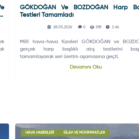
Ve
GÖKDOĞAN Ve BOZDOĞAN Harp Başl
ği
Testleri Tamamladı
28.05.2026
0
298
2 dk
ek
Milli hava-hava füzeleri GÖKDOĞAN ve BOZD
ak
gerçek harp başlıklı atış testlerini başa
tamamlayarak seri üretim aşamasına geçti.
Devamını Oku
HAVA HABERLERI
SILAH VE MÜHIMMATLAR