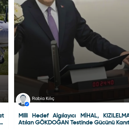
Rabia Kılıç
at
Milli Hedef Algılayıcı MİHAL, KIZILELM
am
Atılan GÖKDOĞAN Testinde Gücünü Kanıt