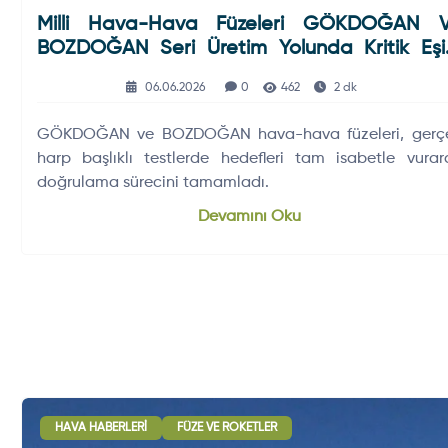
Milli Hava-Hava Füzeleri GÖKDOĞAN 
BOZDOĞAN Seri Üretim Yolunda Kritik Eşi
Aştı
06.06.2026
0
462
2 dk
GÖKDOĞAN ve BOZDOĞAN hava-hava füzeleri, gerç
harp başlıklı testlerde hedefleri tam isabetle vurar
doğrulama sürecini tamamladı.
Devamını Oku
HAVA HABERLERI
FÜZE VE ROKETLER