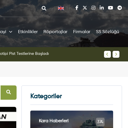
ayi
Etkinlikler
Röportajlar
Firmalar
SS Sözlüğü
tipi Pist Testlerine Başladı
KAAN Sav
Kategoriler
Kara Haberleri
374