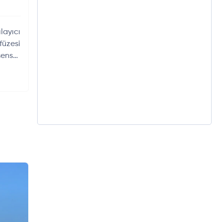
layıcı
üzesi
sensör
, hava