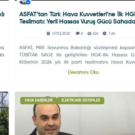
lı
ASFAT’tan Türk Hava Kuvvetleri’ne İlk H
Teslimatı: Yerli Hassas Vuruş Gücü Sahad
07.02.2026
0
624
1 dk
si
ASFAT, Milli Savunma Bakanlığı sözleşmesi kaps
da
TÜBİTAK SAGE ile geliştirilen HGK-84 Hassas 
Kitlerinin 2026 yılı ilk parti teslimatını Hava Kuvv
Komutanlığı’na başarıyla gerçekleştirdi.
Devamını Oku
HAVA HABERLERI
ELEKTRONIK SISTEMLER