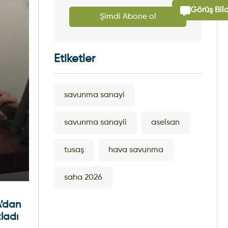
Görüş Bild
Şimdi Abone ol
Etiketler
savunma sanayi
savunma sanayii
aselsan
tusaş
hava savunma
saha 2026
A’dan
ladı