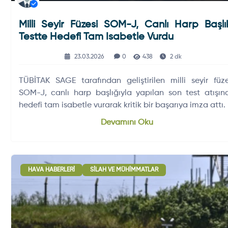
Milli Seyir Füzesi SOM-J, Canlı Harp Başlık
Testte Hedefi Tam Isabetle Vurdu
23.03.2026
0
438
2 dk
TÜBİTAK SAGE tarafından geliştirilen milli seyir füze
SOM-J, canlı harp başlığıyla yapılan son test atışın
hedefi tam isabetle vurarak kritik bir başarıya imza attı.
Devamını Oku
HAVA HABERLERI
SILAH VE MÜHIMMATLAR