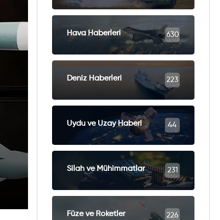
Hava Haberleri
630
Deniz Haberleri
223
Uydu ve Uzay Haberi
44
Silah ve Mühimmatlar
231
Füze ve Roketler
226