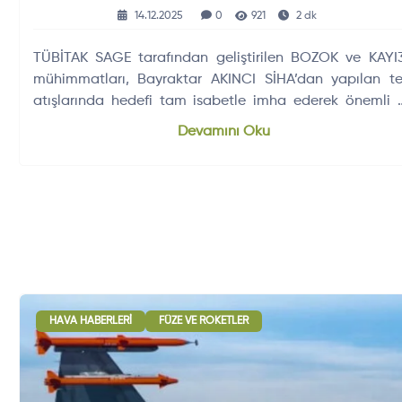
İsabetle Vurdu
14.12.2025
0
921
2 dk
TÜBİTAK SAGE tarafından geliştirilen BOZOK ve KAYI
mühimmatları, Bayraktar AKINCI SİHA’dan yapılan te
atışlarında hedefi tam isabetle imha ederek önemli b
başarıya imza attı.
Devamını Oku
HAVA HABERLERI
FÜZE VE ROKETLER