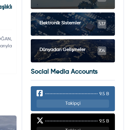
ıklı
Elektronik Sistemler
537
OĞAN,
rıyla
Dünyadan Gelişmeler
704
Social Media Accounts
9.5 B
Takipçi
9.5 B