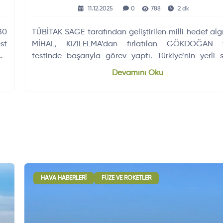
11.12.2025
0
788
2 dk
30
TÜBİTAK SAGE tarafından geliştirilen milli hedef algı
st
MİHAL, KIZILELMA’dan fırlatılan GÖKDOĞAN f
ir
testinde başarıyla görev yaptı. Türkiye’nin yerli 
teknolojilerindeki yetkinliğini gösteren sistem
Devamını Oku
savunmada kritik rol üstleniyor.
HAVA HABERLERI
FÜZE VE ROKETLER