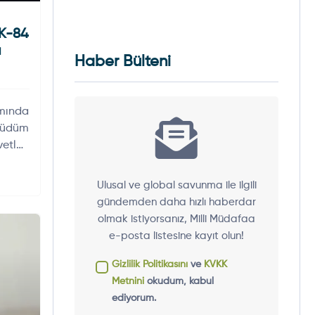
GK-84
a
Haber Bülteni
amında
Güdüm
etleri
Ulusal ve global savunma ile ilgili
gündemden daha hızlı haberdar
olmak istiyorsanız, Milli Müdafaa
e-posta listesine kayıt olun!
Gizlilik Politikasını
ve
KVKK
Metnini
okudum, kabul
ediyorum.