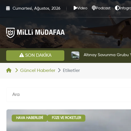
Cumartesi, Ağustos, 2026
Video
Podcast
İnfogra
HAVELSAN’dan Azerbaycan Hava Kuvvetlerine Kritik Komuta Kontrol Sistemi İhracatı
Altınay Savunma Grubu Ye
SON DAKİKA
Güncel Haberler
Etiketler
HAVA HABERLERI
FÜZE VE ROKETLER