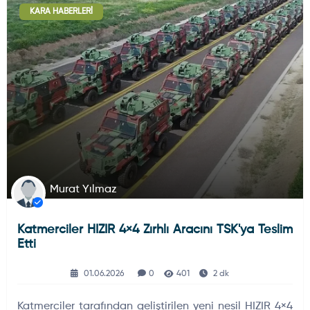
KARA HABERLERI
Deniz Haberleri
223
Uydu ve Uzay Haberi
44
Silah ve Mühimmatlar
231
Murat Yılmaz
Katmerciler HIZIR 4×4 Zırhlı Aracını TSK'ya Teslim
Füze ve Roketler
226
Etti
01.06.2026
0
401
2 dk
Elektronik Sistemler
537
Katmerciler tarafından geliştirilen yeni nesil HIZIR 4×4