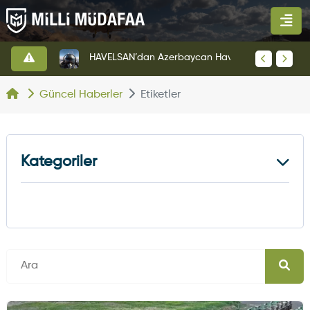
Anduril'in Ohio Tesisinden İlk YFQ-44A Fury Çıktı
HAVELSAN’dan Azerbaycan Hava Kuvvetlerine Kritik Komuta Kontrol Sistemi İhracatı
Güncel Haberler
Etiketler
Kategoriler
Kara Haberleri
374
Hava Haberleri
630