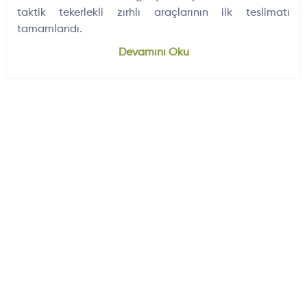
taktik tekerlekli zırhlı araçlarının ilk teslimatı
tamamlandı.
Dünyadan Gelişmeler
704
Devamını Oku