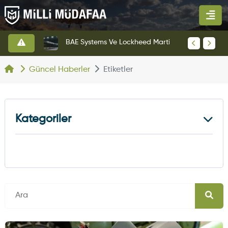
KAAN Savaş Uçağı Ön Uçuş Taksi Testini Başarıyla Tamamladı
BAE Systems Ve Lockheed Martin'den Blizzard Çok Görevli İHA
Güncel Haberler
Etiketler
Kategoriler
Kara Haberleri
374
Hava Haberleri
630