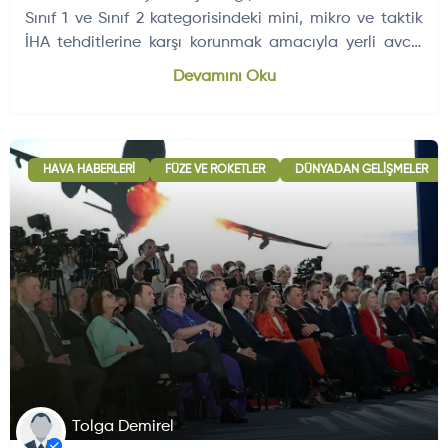
Sınıf 1 ve Sınıf 2 kategorisindeki mini, mikro ve taktik
İHA tehditlerine karşı korunmak amacıyla yerli avcı/
önleyici dron…
Dünyadan Gelişmeler
704
Devamını Oku
HAVA HABERLERI
FÜZE VE ROKETLER
DÜNYADAN GELIŞMELER
Tolga Demirel