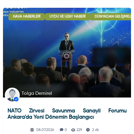
HAVA HABERLERI
UYDU VE UZAY HABERI
DÜNYADAN GELIŞMELE
Tolga Demirel
NATO Zirvesi Savunma Sanayii Forumu
Ankara'da Yeni Dönemin Başlangıcı
08.07.2026
0
229
2 dk