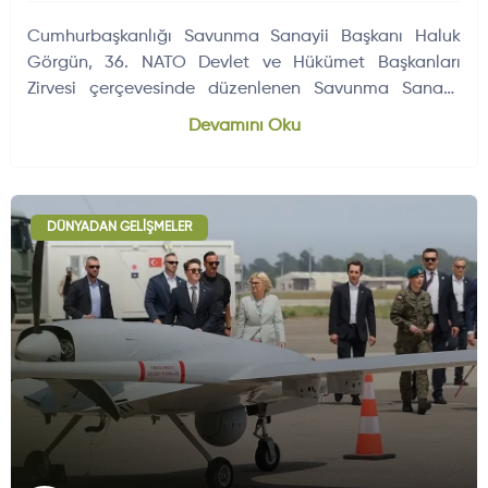
Cumhurbaşkanlığı Savunma Sanayii Başkanı Haluk
Görgün, 36. NATO Devlet ve Hükümet Başkanları
Zirvesi çerçevesinde düzenlenen Savunma Sanayii
Forumu'nun NATO tarihindeki en büyük…
Devamını Oku
DÜNYADAN GELIŞMELER