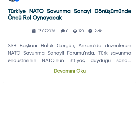
Türkiye NATO Savunma Sanayi Dönüşümünde
Öncü Rol Oynayacak
13.07.2026
0
120
2 dk
SSB Başkanı Haluk Görgün, Ankara'da düzenlenen
NATO Savunma Sanayii Forumu'nda, Türk savunma
endüstrisinin NATO'nun ihtiyaç duyduğu sanayi
dönüşümünün ana güçlerinden biri…
Devamını Oku