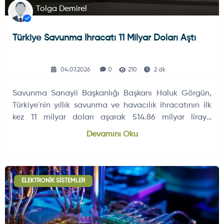
Tolga Demirel
Türkiye Savunma Ihracatı 11 Milyar Doları Aştı
04.07.2026
0
210
2 dk
Savunma Sanayii Başkanlığı Başkanı Haluk Görgün,
Türkiye'nin yıllık savunma ve havacılık ihracatının ilk
kez 11 milyar doları aşarak 514.86 milyar liraya
ulaştığını açıkladı.
Devamını Oku
ELEKTRONIK SISTEMLER