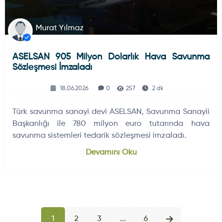
Murat Yılmaz
ASELSAN 905 Milyon Dolarlık Hava Savunma
Sözleşmesi İmzaladı
18.06.2026
0
257
2 dk
Türk savunma sanayi devi ASELSAN, Savunma Sanayii
Başkanlığı ile 780 milyon euro tutarında hava
savunma sistemleri tedarik sözleşmesi imzaladı.
Devamını Oku
1
2
3
...
6