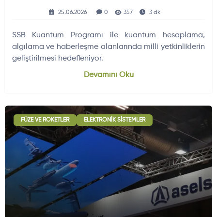
25.06.2026
0
357
3 dk
SSB Kuantum Programı ile kuantum hesaplama,
algılama ve haberleşme alanlarında milli yetkinliklerin
geliştirilmesi hedefleniyor.
Devamını Oku
FÜZE VE ROKETLER
ELEKTRONIK SISTEMLER