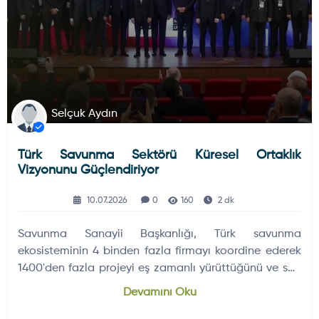
Selçuk Aydın
Türk Savunma Sektörü Küresel Ortaklık
Vizyonunu Güçlendiriyor
10.07.2026
0
160
2 dk
Savunma Sanayii Başkanlığı, Türk savunma
ekosisteminin 4 binden fazla firmayı koordine ederek
1400'den fazla projeyi eş zamanlı yürüttüğünü ve son
12 ayda 11 milyar doları aşan…
Devamını Oku