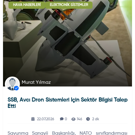
HAVA HABERLERI
ELEKTRONIK SISTEMLER
Deniz Haberleri
223
Uydu ve Uzay Haberi
44
Silah ve Mühimmatlar
231
Murat Yılmaz
SSB, Avcı Dron Sistemleri Için Sektör Bilgisi Talep
Füze ve Roketler
226
Etti
22.07.2026
0
146
2 dk
Elektronik Sistemler
537
Savunma Sanayii Başkanlığı, NATO sınıflandırması