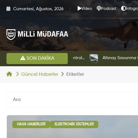
Cumartesi, Ağustos, 2026
Video
Podcast
İnfogra
HAVELSAN’dan Azerbaycan Hava Kuvvetlerine Kritik Komuta Kontrol Sistemi İhracatı
Altınay Savunma Grubu Ye
SON DAKİKA
Güncel Haberler
Etiketler
HAVA HABERLERI
ELEKTRONIK SISTEMLER