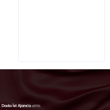
,
Dada İst Ajans'a
aittir.