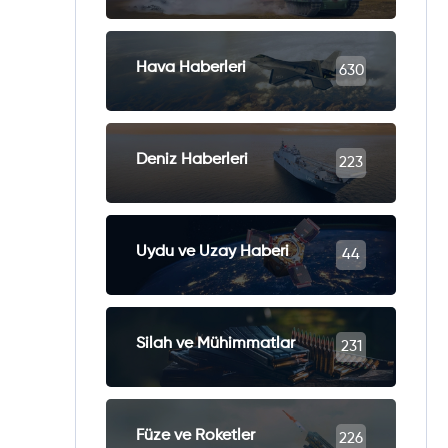
Hava Haberleri
630
Deniz Haberleri
223
Uydu ve Uzay Haberi
44
Silah ve Mühimmatlar
231
Füze ve Roketler
226