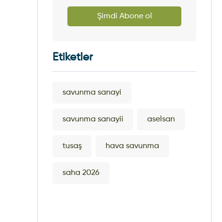
Şimdi Abone ol
Etiketler
savunma sanayi
savunma sanayii
aselsan
tusaş
hava savunma
saha 2026