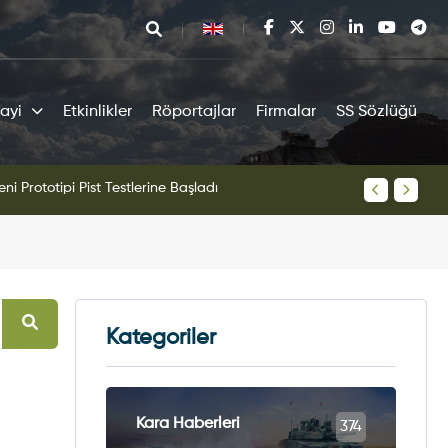
ayi
Etkinlikler
Röportajlar
Firmalar
SS Sözlüğü
tipi Pist Testlerine Başladı
KAAN Sav
Kategoriler
Kara Haberleri
374