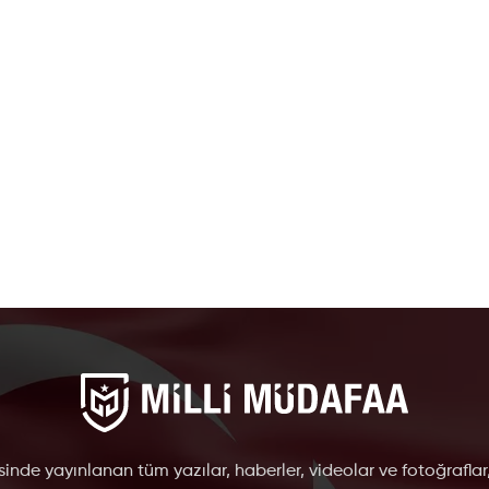
inde yayınlanan tüm yazılar, haberler, videolar ve fotoğraflar