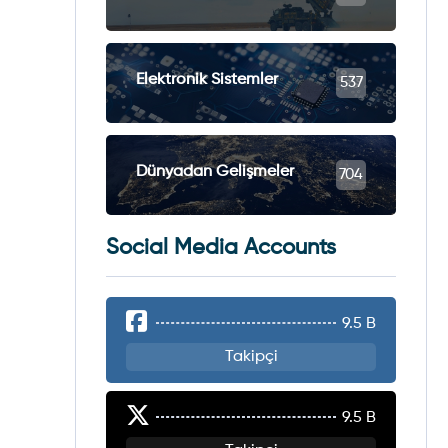
Elektronik Sistemler
537
Dünyadan Gelişmeler
704
Social Media Accounts
9.5 B
Takipçi
9.5 B