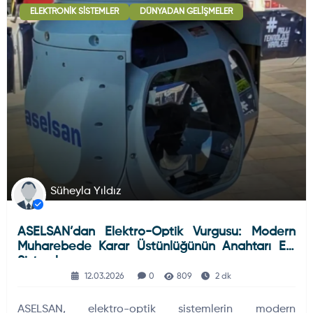
ELEKTRONIK SISTEMLER
DÜNYADAN GELIŞMELER
Deniz Haberleri
223
Uydu ve Uzay Haberi
44
Silah ve Mühimmatlar
231
Süheyla Yıldız
ASELSAN’dan Elektro-Optik Vurgusu: Modern
Füze ve Roketler
226
Muharebede Karar Üstünlüğünün Anahtarı EO
Sistemler
12.03.2026
0
809
2 dk
Elektronik Sistemler
537
ASELSAN, elektro-optik sistemlerin modern