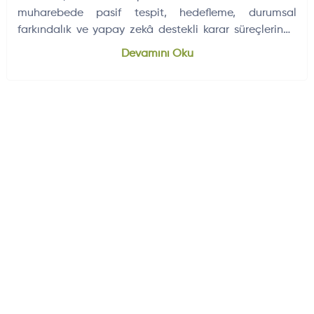
muharebede pasif tespit, hedefleme, durumsal
farkındalık ve yapay zekâ destekli karar süreçlerinde
kritik rol üstlendiğini vurguladı.
Dünyadan Gelişmeler
704
Devamını Oku