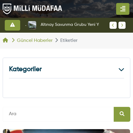
HAVELSAN’dan Azerbaycan Hava Kuvvetlerine Kritik Komuta Kontrol Sistemi İhracatı
Altınay Savunma Grubu Yeni Yönetim Yapısına Geçti
Güncel Haberler
Etiketler
Kategoriler
Kara Haberleri
374
Hava Haberleri
630