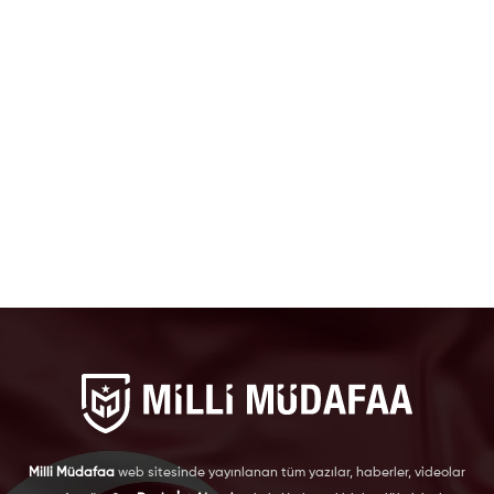
Milli Müdafaa
web sitesinde yayınlanan tüm yazılar, haberler, videolar