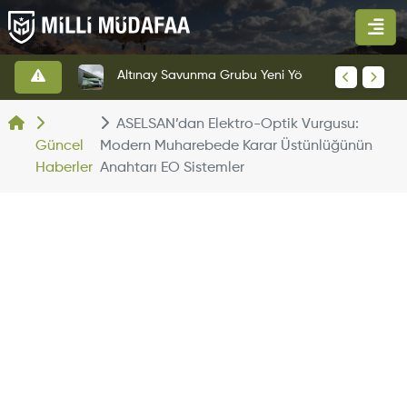
HAVELSAN’dan Azerbaycan Hava Kuvvetlerine Kritik Komuta Kontrol Sistemi İhracatı
Altınay Savunma Grubu Yeni Yönetim Yapısına Geçti
ASELSAN’dan Elektro-Optik Vurgusu:
Güncel
Modern Muharebede Karar Üstünlüğünün
Haberler
Anahtarı EO Sistemler