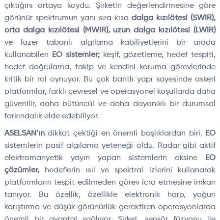
çıktığını ortaya koydu. Şirketin değerlendirmesine göre
görünür spektrumun yanı sıra kısa
dalga kızılötesi (SWIR),
orta dalga kızılötesi (MWIR), uzun dalga kızılötesi (LWIR)
ve lazer tabanlı algılama kabiliyetlerini bir arada
kullanabilen
EO sistemler;
keşif, gözetleme, hedef tespiti,
hedef doğrulama, takip ve kendini koruma görevlerinde
kritik bir rol oynuyor. Bu çok bantlı yapı sayesinde askeri
platformlar, farklı çevresel ve operasyonel koşullarda daha
güvenilir, daha bütüncül ve daha dayanıklı bir durumsal
farkındalık elde edebiliyor.
ASELSAN’ın
dikkat çektiği en önemli başlıklardan biri,
EO
sistemlerin pasif algılama yeteneği oldu. Radar gibi aktif
elektromanyetik yayın yapan sistemlerin aksine
EO
çözümler,
hedeflerin ısıl ve spektral izlerini kullanarak
platformların tespit edilmeden görev icra etmesine imkan
tanıyor. Bu özellik, özellikle elektronik harp, yoğun
karıştırma ve düşük görünürlük gerektiren operasyonlarda
önemli bir avantaj sağlıyor. Şirket, sensör füzyonu ile