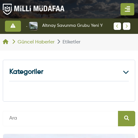
HAVELSAN’dan Azerbaycan Hava Kuvvetlerine Kritik Komuta Kontrol Sistemi İhracatı
Altınay Savunma Grubu Yeni Yönetim Yapısına Geçti
Güncel Haberler
Etiketler
Kategoriler
Kara Haberleri
374
Hava Haberleri
630