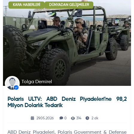
KARA HABERLERI
DÜNYADAN GELIŞMELER
Deniz Haberleri
223
Uydu ve Uzay Haberi
44
Silah ve Mühimmatlar
231
Tolga Demirel
Polaris ULTV: ABD Deniz Piyadeleri'ne 98,2
Füze ve Roketler
226
Milyon Dolarlık Tedarik
29.05.2026
0
314
2 dk
Elektronik Sistemler
537
ABD Deniz Piyadeleri, Polaris Government & Defense