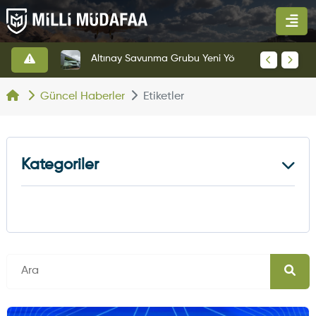
HAVELSAN’dan Azerbaycan Hava Kuvvetlerine Kritik Komuta Kontrol Sistemi İhracatı
Altınay Savunma Grubu Yeni Yönetim Yapısına Geçti
Güncel Haberler
Etiketler
Kategoriler
Kara Haberleri
374
Hava Haberleri
630