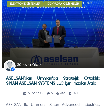
ELEKTRONIK SISTEMLER
DÜNYADAN GELIŞMELER
Deniz Haberleri
223
Uydu ve Uzay Haberi
44
Silah ve Mühimmatlar
231
Süheyla Yıldız
ASELSAN’dan Umman’da Stratejik Ortaklık:
Füze ve Roketler
226
SINAN ASELSAN SYSTEMS LLC İçin İmzalar Atıldı
06.05.2026
0
470
2 dk
Elektronik Sistemler
537
ASELSAN ile Ummanlı Sinan Advanced Industries,