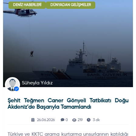
DENIZ HABERLERI
DÜNYADAN GELIŞMELER
Deniz Haberleri
223
Uydu ve Uzay Haberi
44
Silah ve Mühimmatlar
231
Süheyla Yıldız
Şehit Teğmen Caner Gönyeli Tatbikatı Doğu
Füze ve Roketler
226
Akdeniz’de Başarıyla Tamamlandı
26.06.2026
0
219
3 dk
Elektronik Sistemler
537
Türkiye ve KKTC arama kurtarma unsurlarının katıldığı