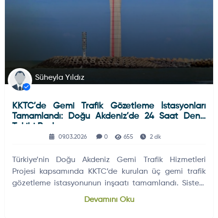
Süheyla Yıldız
KKTC’de Gemi Trafik Gözetleme İstasyonları
Tamamlandı: Doğu Akdeniz’de 24 Saat Deniz
Takibi Başlıyor
09.03.2026
0
655
2 dk
Türkiye’nin Doğu Akdeniz Gemi Trafik Hizmetleri
Projesi kapsamında KKTC’de kurulan üç gemi trafik
gözetleme istasyonunun inşaatı tamamlandı. Sistem
2026’nın ikinci yarısında devreye girecek.
Devamını Oku