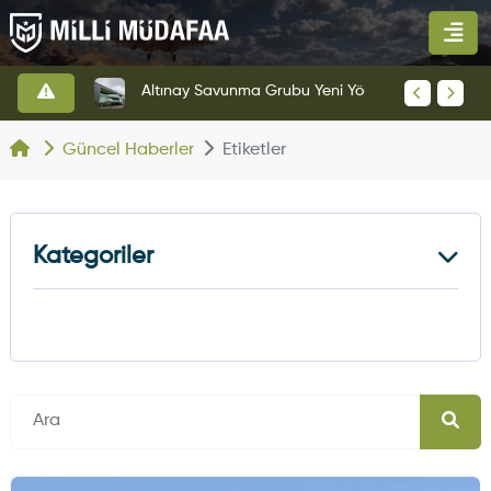
HAVELSAN’dan Azerbaycan Hava Kuvvetlerine Kritik Komuta Kontrol Sistemi İhracatı
Altınay Savunma Grubu Yeni Yönetim Yapısına Geçti
Güncel Haberler
Etiketler
Kategoriler
Kara Haberleri
374
Hava Haberleri
630